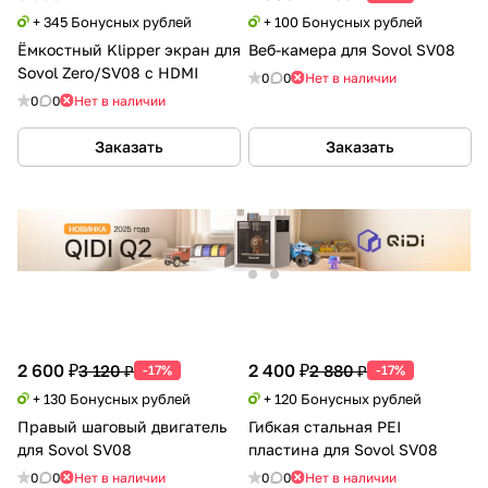
+ 345 Бонусных рублей
+ 100 Бонусных рублей
Ёмкостный Klipper экран для
Веб-камера для Sovol SV08
Sovol Zero/SV08 с HDMI
0
0
Нет в наличии
0
0
Нет в наличии
Заказать
Заказать
2 600 ₽
2 400 ₽
3 120 ₽
2 880 ₽
-17%
-17%
+ 130 Бонусных рублей
+ 120 Бонусных рублей
Правый шаговый двигатель
Гибкая стальная PEI
для Sovol SV08
пластина для Sovol SV08
0
0
Нет в наличии
0
0
Нет в наличии