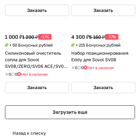
Заказать
Заказать
1 000 ₽
4 300 ₽
1 200 ₽
5 160 ₽
-17%
-17%
+ 50 Бонусных рублей
+ 215 Бонусных рублей
Силиконовый очиститель
Набор позиционирования
сопла для Sovol
Eddy для Sovol SV08
SV08/ZERO/SV06 ACE/SV06P
0
0
Нет в наличии
ACE
0
0
Нет в наличии
Заказать
Заказать
Загрузить еще
Назад к списку