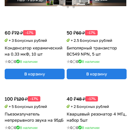
60 ₽
50 ₽
72 ₽
60 ₽
-17%
-17%
+ 3 Бонусных рублей
+ 2.5 Бонусных рублей
Конденсатор керамический
Биполярный транзистор
на 0.33 мкФ, 10 шт
BC549 NPN, 5 шт
0
0
В наличии
0
0
В наличии
В корзину
В корзину
100 ₽
40 ₽
120 ₽
48 ₽
-17%
-17%
+ 5 Бонусных рублей
+ 2 Бонусных рублей
Пьезоизлучатель
Кварцевый резонатор 4 МГц,
непрерывного звука на 95дБ
набор 5шт
0
0
В наличии
0
0
В наличии