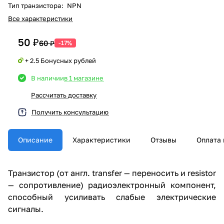
Тип транзистора
:
NPN
Все характеристики
50 ₽
60 ₽
-17%
+ 2.5 Бонусных рублей
В наличии
в 1 магазине
Рассчитать доставку
Получить консультацию
Описание
Характеристики
Отзывы
Оплата 
Транзистор (от англ. transfer — переносить и resistor
— сопротивление) радиоэлектронный компонент,
способный усиливать слабые электрические
сигналы.