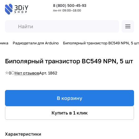
8 (800) 500-45-93
пн-пт 09:00—18:00
хника
Радиодетали для Arduino
Биполярный транзистор BC549 NPN, 5 шт
Биполярный транзистор BC549 NPN, 5 шт
0
Нет отзывов
Арт.
1862
В корзину
Купить в 1 клик
Характеристики