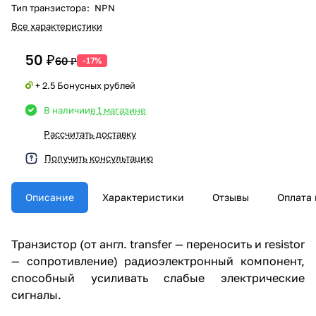
Тип транзистора
:
NPN
Все характеристики
50 ₽
60 ₽
-17%
+ 2.5 Бонусных рублей
В наличии
в 1 магазине
Рассчитать доставку
Получить консультацию
Описание
Характеристики
Отзывы
Оплата 
Транзистор (от англ. transfer — переносить и resistor
— сопротивление) радиоэлектронный компонент,
способный усиливать слабые электрические
сигналы.