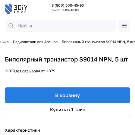
8 (800) 500-45-93
пн-пт 09:00—18:00
хника
Радиодетали для Arduino
Биполярный транзистор S9014 NPN, 5 шт
Биполярный транзистор S9014 NPN, 5 шт
0
Нет отзывов
Арт.
1879
В корзину
Купить в 1 клик
Характеристики