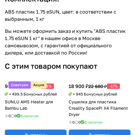
ABS пластик 1.75 eSUN, цвет: в соответствии с
выбранным, 1 кг
Вы можете оформить заказ и купить "ABS пластик
1.75 eSUN 1 кг" в нашем офисе в Москве
самовывозом, с гарантией от официального
дилера, или доставкой по России!
С этим товаром покупают
Советуем
Акция
9 990 ₽
18 900 ₽
20 388 ₽
22 680 ₽
-51%
-17%
+ 499.5 Бонусных рублей
+ 945 Бонусных рублей
SUNLU AMS Heater для
Сушилка для пластика
Bambu Lab
Creality SpacePi X4 Filament
Dryer
0
0
В наличии
0
0
В наличии
В корзину
В корзину