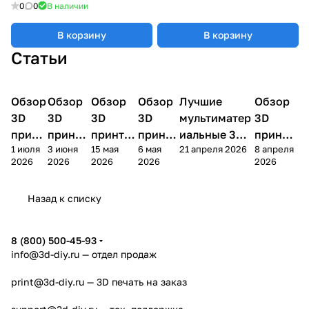
0
0
В наличии
В корзину
В корзину
Статьи
Обзор
3D
Обзор
3D
Обзор
3D
Обзор
3D
Лучшие
Обзор
3D
3D принтеры
принтеры
принтеры
принтеры
принтеры
принтер
3D
3D
3D
3D
мультиматер
3D
принт
принте
принтер
принте
иальные 3D
принте
1 июля
3 июня
15 мая
6 мая
21 апреля 2026
8 апреля
ера
ра
а
ра
принтеры на
ра
2026
2026
2026
2026
2026
Bamb
Anycubi
FlashFo
Bambu
начало 2026
FlashF
u A2L
c Kobra
rge
Lab
года
orge
Назад к списку
4
Creator
X2D
AD5X
5
8 (800) 500-45-93
info@3d-diy.ru
— отдел продаж
print@3d-diy.ru
— 3D печать на заказ