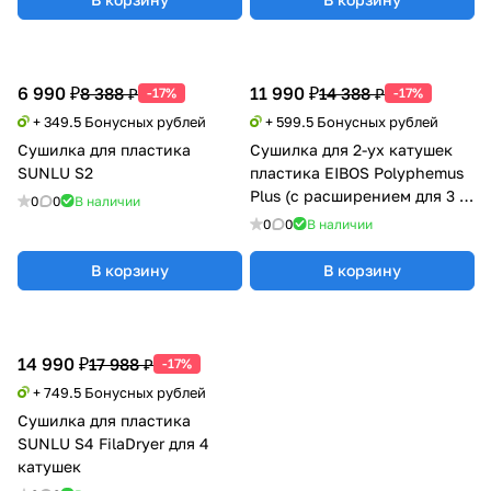
6 990 ₽
11 990 ₽
8 388 ₽
14 388 ₽
-17%
-17%
+ 349.5 Бонусных рублей
+ 599.5 Бонусных рублей
Сушилка для пластика
Сушилка для 2-ух катушек
SUNLU S2
пластика EIBOS Polyphemus
Plus (с расширением для 3 кг
0
0
В наличии
катушки)
0
0
В наличии
В корзину
В корзину
14 990 ₽
17 988 ₽
-17%
+ 749.5 Бонусных рублей
Сушилка для пластика
SUNLU S4 FilaDryer для 4
катушек