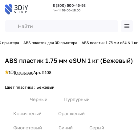
8 (800) 500-45-93
пн-пт 09:00—18:00
D принтера
ABS пластик для 3D принтера
ABS пластик 1.75 мм eSUN 1 кг
ABS пластик 1.75 мм eSUN 1 кг (Бежевый)
1
5 отзывов
Арт.
5108
Цвет пластика :
Бежевый
Черный
Пурпурный
Коричневый
Оранжевый
Фиолетовый
Синий
Серый