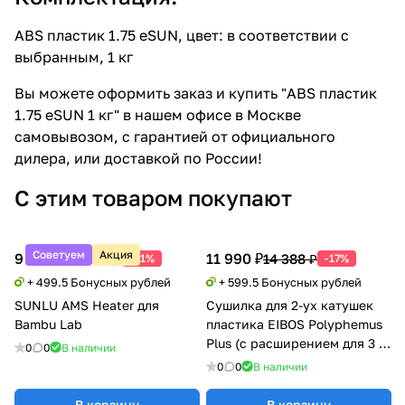
ABS пластик 1.75 eSUN, цвет: в соответствии с
выбранным, 1 кг
Вы можете оформить заказ и купить "ABS пластик
1.75 eSUN 1 кг" в нашем офисе в Москве
самовывозом, с гарантией от официального
дилера, или доставкой по России!
С этим товаром покупают
Советуем
Акция
9 990 ₽
11 990 ₽
20 388 ₽
14 388 ₽
-51%
-17%
+ 499.5 Бонусных рублей
+ 599.5 Бонусных рублей
SUNLU AMS Heater для
Сушилка для 2-ух катушек
Bambu Lab
пластика EIBOS Polyphemus
Plus (с расширением для 3 кг
0
0
В наличии
катушки)
0
0
В наличии
В корзину
В корзину