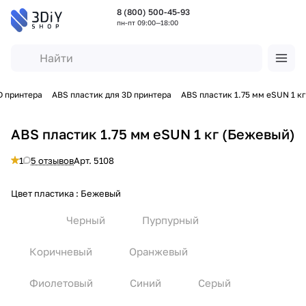
8 (800) 500-45-93
пн-пт 09:00—18:00
D принтера
ABS пластик для 3D принтера
ABS пластик 1.75 мм eSUN 1 кг
ABS пластик 1.75 мм eSUN 1 кг (Бежевый)
1
5 отзывов
Арт.
5108
Цвет пластика :
Бежевый
Черный
Пурпурный
Коричневый
Оранжевый
Фиолетовый
Синий
Серый