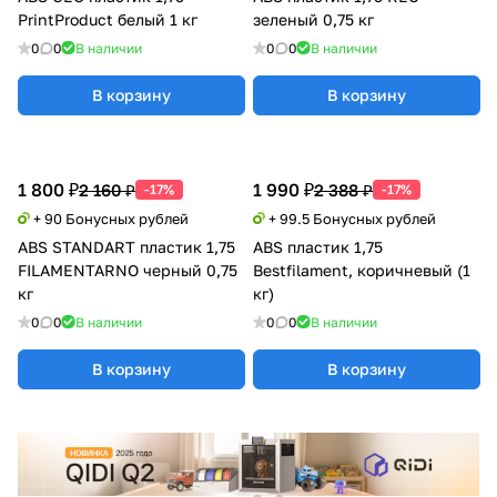
PrintProduct белый 1 кг
зеленый 0,75 кг
0
0
В наличии
0
0
В наличии
В корзину
В корзину
1 800 ₽
1 990 ₽
2 160 ₽
2 388 ₽
-17%
-17%
+ 90 Бонусных рублей
+ 99.5 Бонусных рублей
ABS STANDART пластик 1,75
ABS пластик 1,75
FILAMENTARNO черный 0,75
Bestfilament, коричневый (1
кг
кг)
0
0
В наличии
0
0
В наличии
В корзину
В корзину