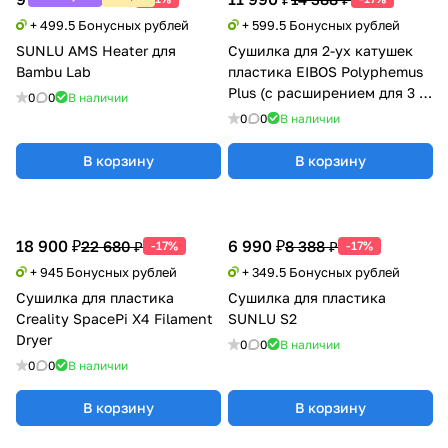
+ 499.5 Бонусных рублей
+ 599.5 Бонусных рублей
SUNLU AMS Heater для
Сушилка для 2-ух катушек
Bambu Lab
пластика EIBOS Polyphemus
Plus (с расширением для 3 кг
0
0
В наличии
катушки)
0
0
В наличии
В корзину
В корзину
18 900 ₽
6 990 ₽
22 680 ₽
8 388 ₽
-17%
-17%
+ 945 Бонусных рублей
+ 349.5 Бонусных рублей
Сушилка для пластика
Сушилка для пластика
Creality SpacePi X4 Filament
SUNLU S2
Dryer
0
0
В наличии
0
0
В наличии
В корзину
В корзину