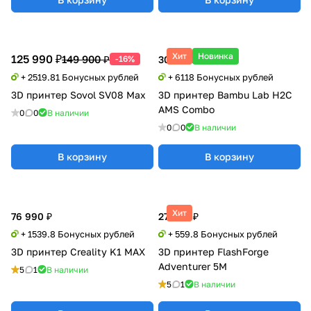
Хит
Новинка
125 990 ₽
149 900 ₽
-16%
305 900 ₽
+ 2519.81 Бонусных рублей
+ 6118 Бонусных рублей
3D принтер Sovol SV08 Max
3D принтер Bambu Lab H2C
AMS Combo
0
0
В наличии
0
0
В наличии
В корзину
В корзину
Хит
76 990 ₽
27 990 ₽
+ 1539.8 Бонусных рублей
+ 559.8 Бонусных рублей
3D принтер Creality K1 MAX
3D принтер FlashForge
Adventurer 5M
5
1
В наличии
5
1
В наличии