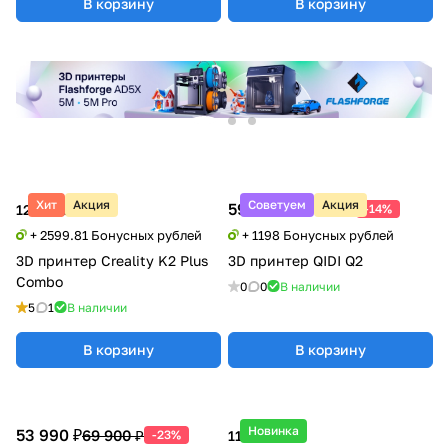
В корзину
В корзину
Хит
Акция
Советуем
Акция
59 900 ₽
69 900 ₽
129 990 ₽
-14%
+ 2599.81 Бонусных рублей
+ 1198 Бонусных рублей
3D принтер Creality K2 Plus
3D принтер QIDI Q2
Combo
0
0
В наличии
5
1
В наличии
В корзину
В корзину
Новинка
53 990 ₽
69 900 ₽
-23%
119 990 ₽