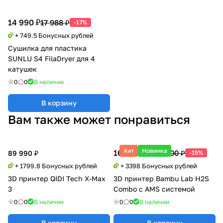
14 990 ₽
17 988 ₽
-17%
+ 749.5 Бонусных рублей
Сушилка для пластика
SUNLU S4 FilaDryer для 4
катушек
0
0
В наличии
В корзину
Вам также может понравиться
Хит
Новинка
169 900 ₽
199 500 ₽
89 990 ₽
-15%
+ 1799.8 Бонусных рублей
+ 3398 Бонусных рублей
3D принтер QIDI Tech X-Max
3D принтер Bambu Lab H2S
3
Combo с AMS системой
0
0
В наличии
0
0
В наличии
В корзину
В корзину