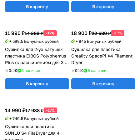
В корзину
В корзину
11 990 ₽
18 900 ₽
14 388 ₽
22 680 ₽
-17%
-17%
+ 599.5 Бонусных рублей
+ 945 Бонусных рублей
Сушилка для 2-ух катушек
Сушилка для пластика
пластика EIBOS Polyphemus
Creality SpacePi X4 Filament
Plus (с расширением для 3 кг
Dryer
катушки)
0
0
В наличии
0
0
В наличии
В корзину
В корзину
14 990 ₽
17 988 ₽
-17%
+ 749.5 Бонусных рублей
Сушилка для пластика
SUNLU S4 FilaDryer для 4
катушек