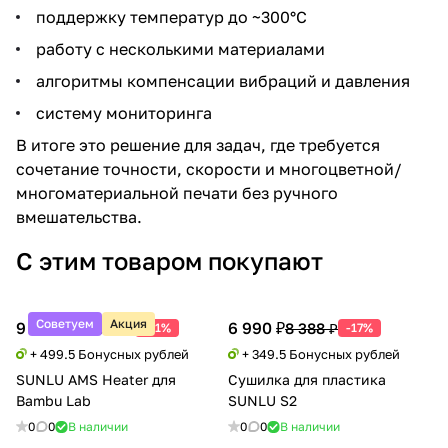
поддержку температур до ~300°C
работу с несколькими материалами
алгоритмы компенсации вибраций и давления
систему мониторинга
В итоге это решение для задач, где требуется
сочетание точности, скорости и многоцветной/
многоматериальной печати без ручного
вмешательства.
С этим товаром покупают
Советуем
Акция
9 990 ₽
6 990 ₽
20 388 ₽
8 388 ₽
-51%
-17%
+ 499.5 Бонусных рублей
+ 349.5 Бонусных рублей
SUNLU AMS Heater для
Сушилка для пластика
Bambu Lab
SUNLU S2
0
0
В наличии
0
0
В наличии