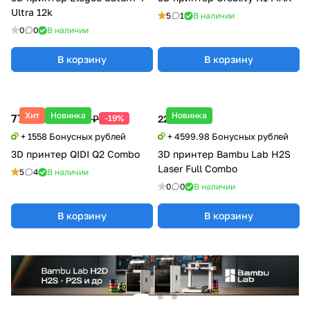
Ultra 12k
5
1
В наличии
0
0
В наличии
В корзину
В корзину
Хит
Новинка
Новинка
77 900 ₽
95 990 ₽
-19%
229 999 ₽
+ 1558 Бонусных рублей
+ 4599.98 Бонусных рублей
3D принтер QIDI Q2 Combo
3D принтер Bambu Lab H2S
Laser Full Combo
5
4
В наличии
0
0
В наличии
В корзину
В корзину