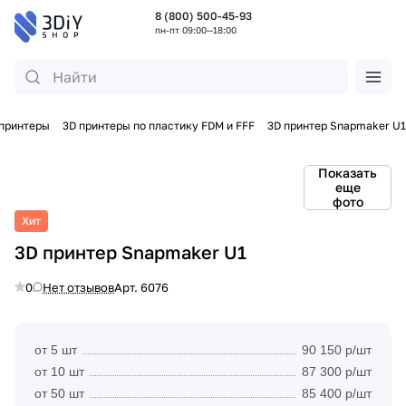
8 (800) 500-45-93
пн-пт 09:00—18:00
 принтеры
3D принтеры по пластику FDM и FFF
3D принтер Snapmaker U1
Показать
еще
фото
Хит
3D принтер Snapmaker U1
0
Нет отзывов
Арт.
6076
от 5 шт
90 150 р/шт
от 10 шт
87 300 р/шт
от 50 шт
85 400 р/шт