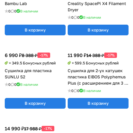
Bambu Lab
Creality SpacePi X4 Filament
Dryer
0
0
В наличии
0
0
В наличии
В корзину
В корзину
6 990 ₽
11 990 ₽
8 388 ₽
14 388 ₽
-17%
-17%
+ 349.5 Бонусных рублей
+ 599.5 Бонусных рублей
Сушилка для пластика
Сушилка для 2-ух катушек
SUNLU S2
пластика EIBOS Polyphemus
Plus (с расширением для 3 кг
0
0
В наличии
катушки)
0
0
В наличии
В корзину
В корзину
14 990 ₽
17 988 ₽
-17%