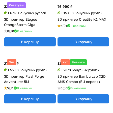
Советуем
335 900 ₽
76 990 ₽
+ 6718 Бонусных рублей
+ 1539.8 Бонусных рублей
3D принтер Elegoo
3D принтер Creality K1 MAX
OrangeStorm Giga
5
1
В наличии
0
0
В наличии
В корзину
В корзину
Хит
Хит
Новинка
27 990 ₽
118 900 ₽
+ 559.8 Бонусных рублей
+ 2378 Бонусных рублей
3D принтер FlashForge
3D принтер Bambu Lab X2D
Adventurer 5M
AMS Combo (EU версия)
5
1
В наличии
0
0
В наличии
В корзину
В корзину