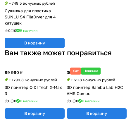
+ 749.5 Бонусных рублей
Сушилка для пластика
SUNLU S4 FilaDryer для 4
катушек
0
0
В наличии
В корзину
Вам также может понравиться
Хит
Новинка
89 990 ₽
305 900 ₽
+ 1799.8 Бонусных рублей
+ 6118 Бонусных рублей
3D принтер QIDI Tech X-Max
3D принтер Bambu Lab H2C
3
AMS Combo
0
0
В наличии
0
0
В наличии
В корзину
В корзину