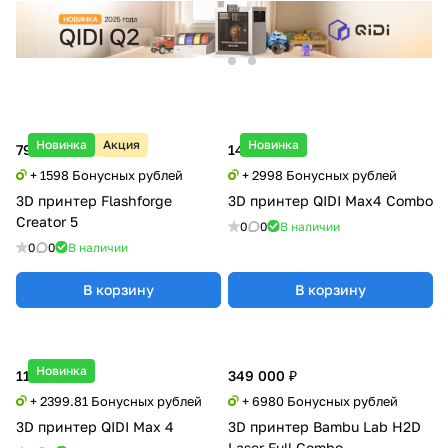
Новинка
Акция
Новинка
79 900 ₽
149 900 ₽
+ 1598 Бонусных рублей
+ 2998 Бонусных рублей
3D принтер Flashforge
3D принтер QIDI Max4 Combo
Creator 5
0
0
В наличии
0
0
В наличии
В корзину
В корзину
Новинка
119 990 ₽
349 000 ₽
+ 2399.81 Бонусных рублей
+ 6980 Бонусных рублей
3D принтер QIDI Max 4
3D принтер Bambu Lab H2D
Laser Full Combo