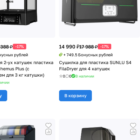
14 990 ₽
 388 ₽
17 988 ₽
-17%
-17%
онусных рублей
+ 749.5 Бонусных рублей
я 2-ух катушек пластика
Сушилка для пластика SUNLU S4
hemus Plus (с
FilaDryer для 4 катушек
м для 3 кг катушки)
0
0
В наличии
личии
у
В корзину