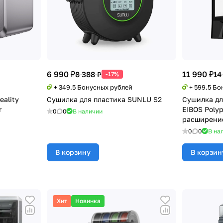
6 990 ₽
11 990 ₽
8 388 ₽
14
-17%
+ 349.5 Бонусных рублей
+ 599.5 Б
eality
Сушилка для пластика SUNLU S2
Сушилка дл
r
EIBOS Polyp
0
0
В наличии
расширение
0
0
В на
В корзину
В корзин
Хит
Новинка