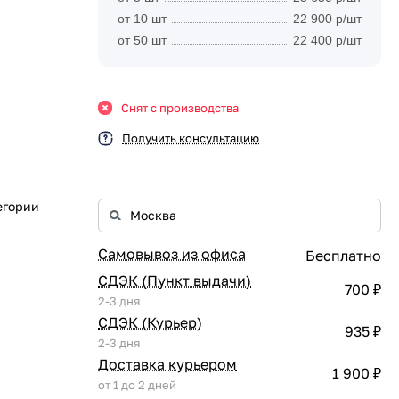
от 10 шт
22 900 р/шт
от 50 шт
22 400 р/шт
Снят с производства
Получить консультацию
егории
Самовывоз из офиса
Бесплатно
СДЭК (Пункт выдачи)
700 ₽
2-3 дня
СДЭК (Курьер)
935 ₽
2-3 дня
Доставка курьером
1 900 ₽
от 1 до 2 дней