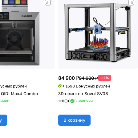
84 900 ₽
94 900 ₽
-11%
нусных рублей
+ 1698 Бонусных рублей
 QIDI Max4 Combo
3D принтер Sovol SV08
личии
0
0
В наличии
у
В корзину