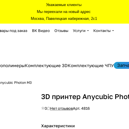
Уважаемые клиенты
Мы переехали на новый адрес
Москва, Павелецкая набережная, 2с1
вары под заказ
ВК Видео
Отзывы
Услуги
Контакты
Запч
тополимеры
Комплектующие 3D
Комплектующие ЧПУ
Anycubic Photon M3
3D принтер Anycubic Pho
0
Нет отзывов
Арт.
4816
Характеристики