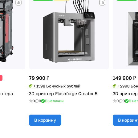
79 900 ₽
149 900 ₽
%
+ 1598 Бонусных рублей
+ 2998 Бо
интера
3D принтер Flashforge Creator 5
3D принтер
0
0
В наличии
0
0
В на
В корзину
В корзин