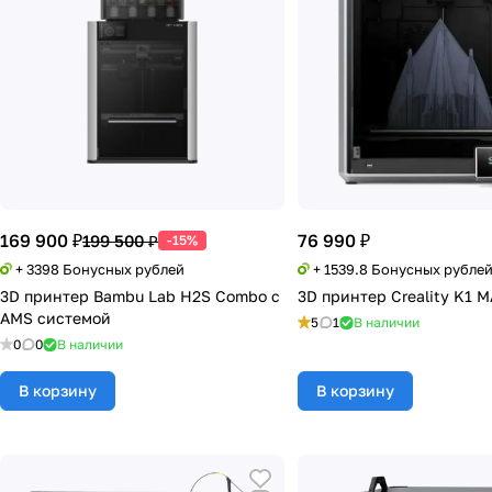
169 900 ₽
76 990 ₽
199 500 ₽
-15%
+ 3398 Бонусных рублей
+ 1539.8 Бонусных рубле
3D принтер Bambu Lab H2S Combo с
3D принтер Creality K1 
AMS системой
5
1
В наличии
0
0
В наличии
В корзину
В корзину