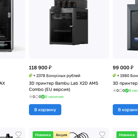
118 900 ₽
99 000 ₽
й
+ 2378 Бонусных рублей
+ 1980 Бо
MAX
3D принтер Bambu Lab X2D AMS
3D принтер 
Combo (EU версия)
0
0
В на
0
0
В наличии
В корзину
В корзин
Новинка
Акция
Новинка