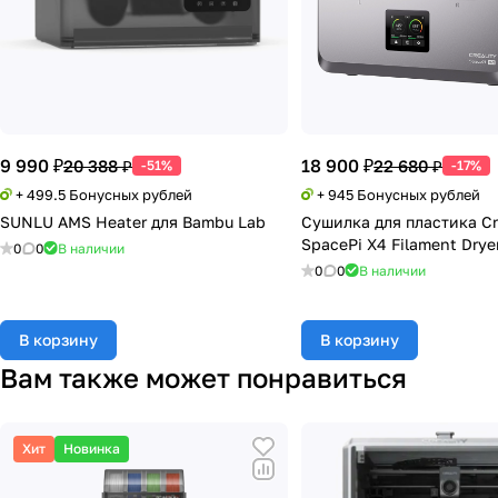
9 990 ₽
18 900 ₽
20 388 ₽
22 680 ₽
-51%
-17%
+ 499.5 Бонусных рублей
+ 945 Бонусных рублей
SUNLU AMS Heater для Bambu Lab
Сушилка для пластика Cr
SpacePi X4 Filament Drye
0
0
В наличии
0
0
В наличии
В корзину
В корзину
Вам также может понравиться
Хит
Новинка