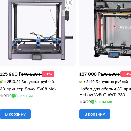
125 990 ₽
157 000 ₽
149 900 ₽
179 900 ₽
-16%
-13
+ 2519.81 Бонусных рублей
+ 3140 Бонусных рублей
3D принтер Sovol SV08 Max
Набор для cборки 3D пр
Mellow VzBoT AWD 330
0
0
В наличии
0
0
В наличии
В корзину
В корзину