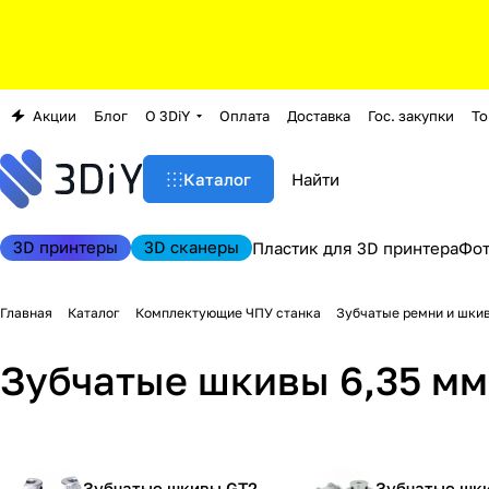
Акции
Блог
О 3DiY
Оплата
Доставка
Гос. закупки
То
Каталог
3D принтеры
3D сканеры
Пластик для 3D принтера
Фо
Главная
Каталог
Комплектующие ЧПУ станка
Зубчатые ремни и шки
Зубчатые шкивы 6,35 мм
Зубчатые шкивы GT2
Зубчатые шк