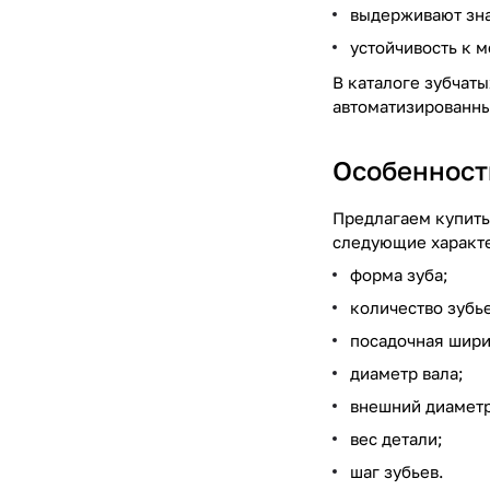
выдерживают зна
устойчивость к 
В каталоге зубчат
автоматизированны
Особенност
Предлагаем купить
следующие характ
форма зуба;
количество зубье
посадочная шири
диаметр вала;
внешний диаметр
вес детали;
шаг зубьев.