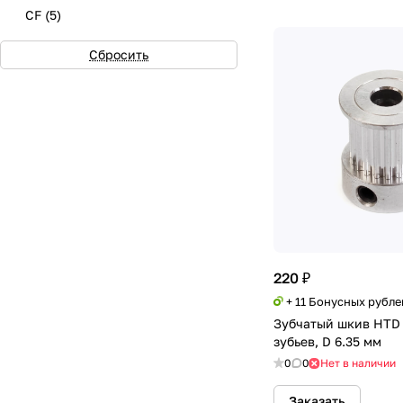
CF
(
5
)
Сбросить
220 ₽
+ 11 Бонусных рубле
Зубчатый шкив HTD 
зубьев, D 6.35 мм
0
0
Нет в наличии
Заказать