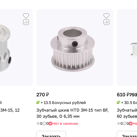
270 ₽
610 ₽
793
й
+ 13.5 Бонусных рублей
+ 30.5 
3M-15, 12
Зубчатый шкив HTD 3M-15 тип BF,
Зубчатый
30 зубьев, D 6,35 мм
60 зубьев
0
0
Нет в наличии
0
0
Не
Заказать
Заказа