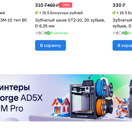
310 ₽
330 ₽
403 ₽
-23%
лей
+ 15.5 Бонусных рублей
+ 16.5 
3M-10 тип BF,
Зубчатый шкив GT2-10, 20 зубьев,
Зубчатый
D 6,35 мм
зубьев, D
0
0
В наличии
0
0
В 
В корзину
В корз