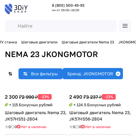
8 (800) 500-45-93
пн-пт 09:00—18:00
У станка
Шаговые двигатели
Шаговые двигатели Nema 23
JKONGM
NEMA 23 JKONGMOTOR
Все фильтры
Бренд: JKONGMOTOR
2 300 ₽
2 490 ₽
2 990 ₽
3 237 ₽
-23%
-23%
+ 115 Бонусных рублей
+ 124.5 Бонусных рублей
Шаговый двигатель Nema 23,
Шаговый двигатель Nema 23,
JK57HS51-2804
JK57HS56-2804
0
0
Нет в наличии
0
0
Нет в наличии