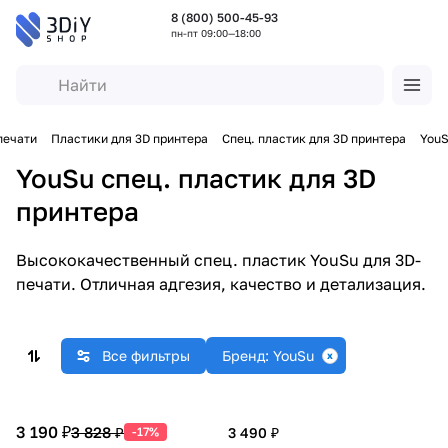
8 (800) 500-45-93
пн-пт 09:00—18:00
печати
Пластики для 3D принтера
Спец. пластик для 3D принтера
You
YouSu спец. пластик для 3D
принтера
Высококачественный спец. пластик YouSu для 3D-
печати. Отличная адгезия, качество и детализация.
Все фильтры
Бренд: YouSu
3 190 ₽
3 828 ₽
-17%
3 490 ₽