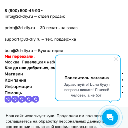
8 (800) 500-45-93
info@3d-diy.ru
— отдел продаж
print@3d-diy.ru
— 3D печать на заказ
support@3d-diy.ru
— тех. поддержка
buh@3d-diy.ru
— Бухгалтерия
Мы переехали:
Москва, Павелецкая набережная, 2с1
Как до нас добраться, см. тут
Магазин
Повелитель магазина
Компания
Здравствуйте! Если будут
Информация
вопросы-пишите! Я живой
Помощь
человек, а не бот!
Наш сайт использует куки. Продолжая им пользоваться, вы
2013 - 2026 © 3DiY (Тридиай) - интернет-магазин
соглашаетесь на обработку персональных данных в
комплектующих для 3D принтеров, ЧПУ станков и
соответствии с
политикой конфиденциальности
.
робототехники