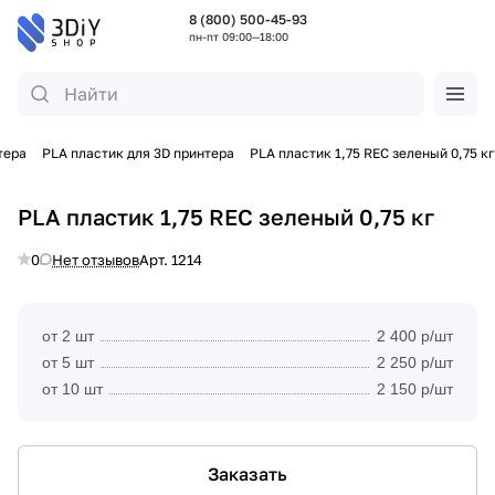
8 (800) 500-45-93
пн-пт 09:00—18:00
тера
PLA пластик для 3D принтера
PLA пластик 1,75 REC зеленый 0,75 кг
PLA пластик 1,75 REC зеленый 0,75 кг
0
Нет отзывов
Арт.
1214
от 2 шт
2 400 р/шт
от 5 шт
2 250 р/шт
от 10 шт
2 150 р/шт
Заказать