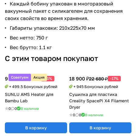
Каждый бобину упакован в многоразовый
вакуумный пакет с силикагелем для сохранения
своих свойств во время хранения.
Габариты упаковки: 210х225х70 мм
Вес нетто: 750 г
Вес брутто: 1.1 кг
С этим товаром покупают
Советуем
Акция
9 990 ₽
18 900 ₽
20 388 ₽
22 680 ₽
-51%
-17%
+ 499.5 Бонусных рублей
+ 945 Бонусных рублей
SUNLU AMS Heater для
Сушилка для пластика
Bambu Lab
Creality SpacePi X4 Filament
Dryer
0
0
В наличии
0
0
В наличии
В корзину
В корзину