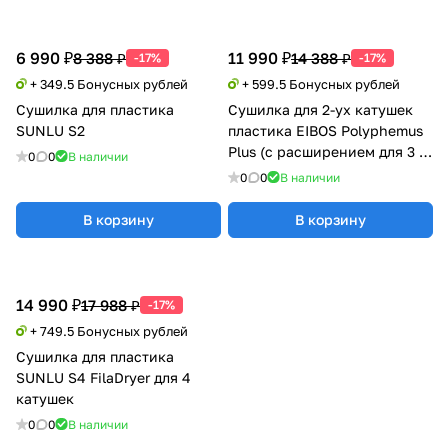
6 990 ₽
11 990 ₽
8 388 ₽
14 388 ₽
-17%
-17%
+ 349.5 Бонусных рублей
+ 599.5 Бонусных рублей
Сушилка для пластика
Сушилка для 2-ух катушек
SUNLU S2
пластика EIBOS Polyphemus
Plus (с расширением для 3 кг
0
0
В наличии
катушки)
0
0
В наличии
В корзину
В корзину
14 990 ₽
17 988 ₽
-17%
+ 749.5 Бонусных рублей
Сушилка для пластика
SUNLU S4 FilaDryer для 4
катушек
0
0
В наличии