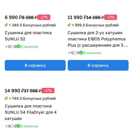
6 990 ₽
11 990 ₽
8 388 ₽
14 388 ₽
-17%
-17%
+ 349.5 Бонусных рублей
+ 599.5 Бонусных рублей
Сушилка для пластика
Сушилка для 2-ух катушек
SUNLU S2
пластика EIBOS Polyphemus
Plus (с расширением для 3 кг
0
0
В наличии
катушки)
0
0
В наличии
В корзину
В корзину
14 990 ₽
17 988 ₽
-17%
+ 749.5 Бонусных рублей
Сушилка для пластика
SUNLU S4 FilaDryer для 4
катушек
0
0
В наличии