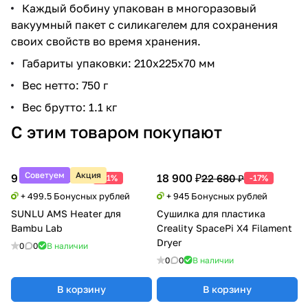
Каждый бобину упакован в многоразовый
вакуумный пакет с силикагелем для сохранения
своих свойств во время хранения.
Габариты упаковки: 210х225х70 мм
Вес нетто: 750 г
Вес брутто: 1.1 кг
С этим товаром покупают
Советуем
Акция
9 990 ₽
18 900 ₽
20 388 ₽
22 680 ₽
-51%
-17%
+ 499.5 Бонусных рублей
+ 945 Бонусных рублей
SUNLU AMS Heater для
Сушилка для пластика
Bambu Lab
Creality SpacePi X4 Filament
Dryer
0
0
В наличии
0
0
В наличии
В корзину
В корзину