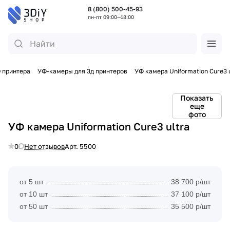
8 (800) 500-45-93
пн-пт 09:00—18:00
 принтера
УФ-камеры для 3д принтеров
УФ камера Uniformation Cure3 
Показать
еще
фото
УФ камера Uniformation Cure3 ultra
0
Нет отзывов
Арт.
5500
от 5 шт
38 700 р/шт
от 10 шт
37 100 р/шт
от 50 шт
35 500 р/шт