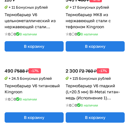
+ 11 Бонусных рублей
+ 17 Бонусных рублей
Термобарьер V6
Термобарьер MK8 из
цельнометаллический из
нержавеющей стали с
нержавеющей стали
тефлоном Kingroon
Kingroon
0
0
В наличии
0
0
В наличии
В корзину
В корзину
490 ₽
2 300 ₽
588 ₽
2 760 ₽
-17%
-17%
+ 24.5 Бонусных рублей
+ 115 Бонусных рублей
Термобарьер V6 титановый
Термобарьер V6 гладкий
Kingroon
(L=20.5 мм) Bi-Metal титан-
медь (Исполнение 1)
0
0
В наличии
Trianglelab
0
0
В наличии
В корзину
В корзину