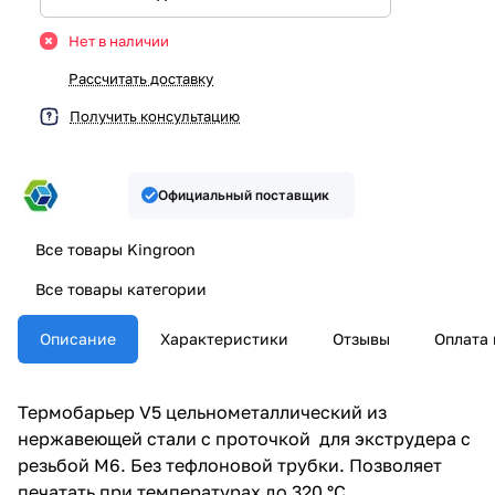
Нет в наличии
Рассчитать доставку
Получить консультацию
Официальный поставщик
Все товары Kingroon
Все товары категории
Описание
Характеристики
Отзывы
Оплата 
Термобарьер V5 цельнометаллический из
нержавеющей стали с проточкой для экструдера с
резьбой М6. Без тефлоновой трубки. Позволяет
печатать при температурах до 320 °C.