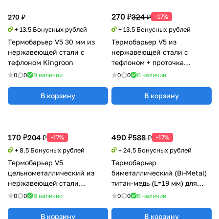
270 ₽
324 ₽
270 ₽
-17%
+ 13.5 Бонусных рублей
+ 13.5 Бонусных рублей
Термобарьер V5 30 мм из
Термобарьер V5 из
нержавеющей стали с
нержавеющей стали с
тефлоном Kingroon
тефлоном + проточка
Kingroon
0
0
В наличии
0
0
В наличии
В корзину
В корзину
170 ₽
490 ₽
204 ₽
588 ₽
-17%
-17%
+ 8.5 Бонусных рублей
+ 24.5 Бонусных рублей
Термобарьер V5
Термобарьер
цельнометаллический из
биметаллический (Bi-Metal)
нержавеющей стали
титан-медь (L=19 мм) для
Kingroon
Ender-3 S1
0
0
В наличии
0
0
В наличии
В корзину
В корзину