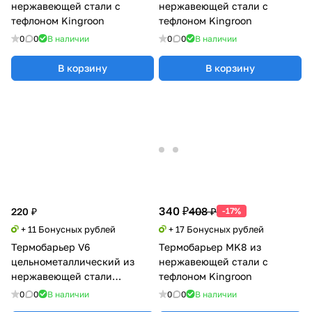
нержавеющей стали с
нержавеющей стали с
тефлоном Kingroon
тефлоном Kingroon
0
0
В наличии
0
0
В наличии
В корзину
В корзину
340 ₽
408 ₽
220 ₽
-17%
+ 11 Бонусных рублей
+ 17 Бонусных рублей
Термобарьер V6
Термобарьер MK8 из
цельнометаллический из
нержавеющей стали с
нержавеющей стали
тефлоном Kingroon
Kingroon
0
0
В наличии
0
0
В наличии