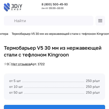
8 (800) 500-45-93
пн-пт 09:00—18:00
интера
Термобарьер V5 30 мм из нержавеющей стали с тефлоном Kingroon
Термобарьер V5 30 мм из нержавеющей
стали с тефлоном Kingroon
0
Нет отзывов
Арт.
1722
от 5 шт
250 р/шт
от 10 шт
250 р/шт
от 50 шт
250 р/шт