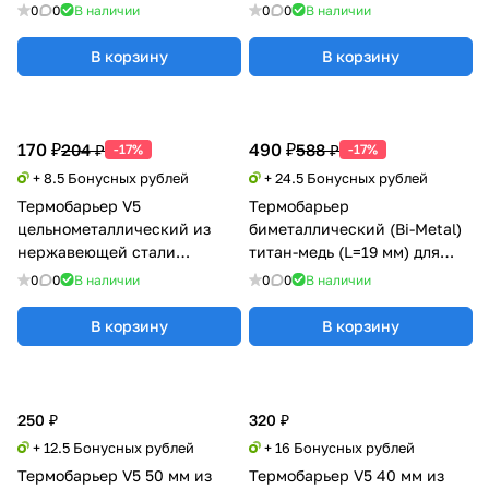
Kingroon
0
0
В наличии
0
0
В наличии
В корзину
В корзину
170 ₽
490 ₽
204 ₽
588 ₽
-17%
-17%
+ 8.5 Бонусных рублей
+ 24.5 Бонусных рублей
Термобарьер V5
Термобарьер
цельнометаллический из
биметаллический (Bi-Metal)
нержавеющей стали
титан-медь (L=19 мм) для
Kingroon
Ender-3 S1
0
0
В наличии
0
0
В наличии
В корзину
В корзину
250 ₽
320 ₽
+ 12.5 Бонусных рублей
+ 16 Бонусных рублей
Термобарьер V5 50 мм из
Термобарьер V5 40 мм из