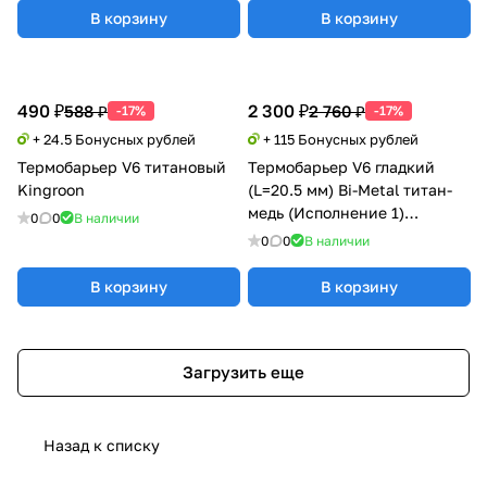
В корзину
В корзину
490 ₽
2 300 ₽
588 ₽
2 760 ₽
-17%
-17%
+ 24.5 Бонусных рублей
+ 115 Бонусных рублей
Термобарьер V6 титановый
Термобарьер V6 гладкий
Kingroon
(L=20.5 мм) Bi-Metal титан-
медь (Исполнение 1)
0
0
В наличии
Trianglelab
0
0
В наличии
В корзину
В корзину
Загрузить еще
Назад к списку