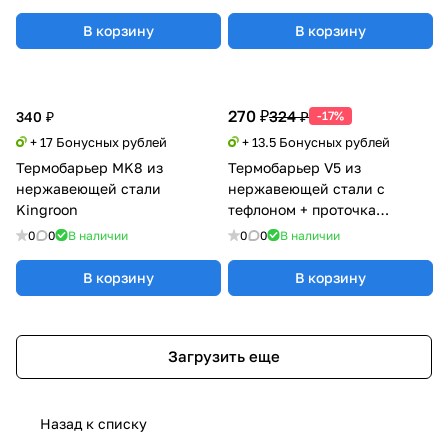
В корзину
В корзину
270 ₽
324 ₽
340 ₽
-17%
+ 17 Бонусных рублей
+ 13.5 Бонусных рублей
Термобарьер MK8 из
Термобарьер V5 из
нержавеющей стали
нержавеющей стали с
Kingroon
тефлоном + проточка
Kingroon
0
0
В наличии
0
0
В наличии
В корзину
В корзину
Загрузить еще
Назад к списку