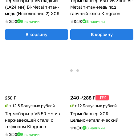
Термобарьер V6 гладкий
Термобарьер E3D V6-Zone Bi-
(L=24 мм) Bi-Metal титан-
Metal титан-медь под
медь (Исполнение 2) XCR
гаечный ключ Kingroon
0
0
В наличии
0
0
В наличии
В корзину
В корзину
240 ₽
288 ₽
250 ₽
-17%
+ 12.5 Бонусных рублей
+ 12 Бонусных рублей
Термобарьер V5 50 мм из
Термобарьер XCR
нержавеющей стали с
цельнометаллический
тефлоном Kingroon
0
0
В наличии
0
0
В наличии