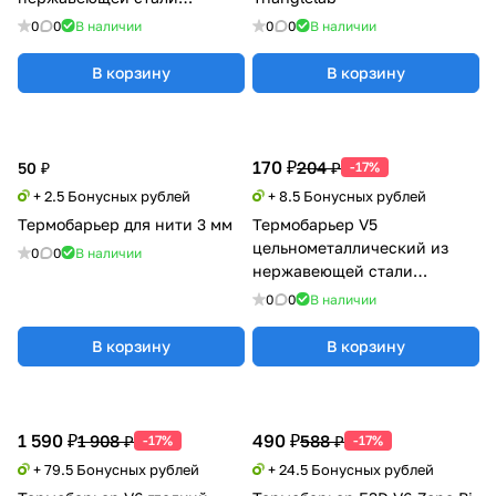
Kingroon
0
0
В наличии
0
0
В наличии
В корзину
В корзину
170 ₽
204 ₽
50 ₽
-17%
+ 2.5 Бонусных рублей
+ 8.5 Бонусных рублей
Термобарьер для нити 3 мм
Термобарьер V5
цельнометаллический из
0
0
В наличии
нержавеющей стали
Kingroon
0
0
В наличии
В корзину
В корзину
1 590 ₽
490 ₽
1 908 ₽
588 ₽
-17%
-17%
+ 79.5 Бонусных рублей
+ 24.5 Бонусных рублей