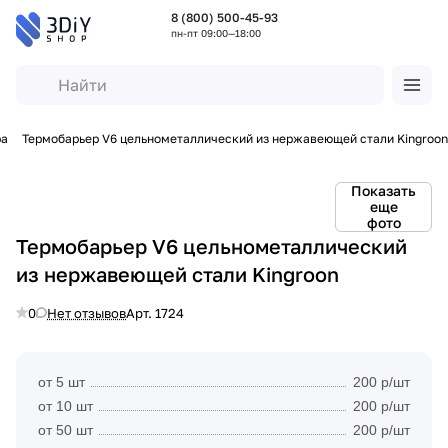
8 (800) 500-45-93
пн-пт 09:00—18:00
ра
Термобарьер V6 цельнометаллический из нержавеющей стали Kingroon
Показать
еще
фото
Термобарьер V6 цельнометаллический
из нержавеющей стали Kingroon
0
Нет отзывов
Арт.
1724
от 5 шт
200 р/шт
от 10 шт
200 р/шт
от 50 шт
200 р/шт