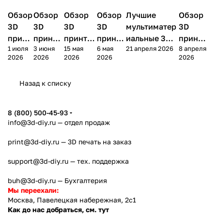
Обзор
3D
Обзор
3D
Обзор
3D
Обзор
3D
Лучшие
Обзор
3D
3D принтеры
принтеры
принтеры
принтеры
принтеры
принтер
3D
3D
3D
3D
мультиматер
3D
принт
принте
принтер
принте
иальные 3D
принте
1 июля
3 июня
15 мая
6 мая
21 апреля 2026
8 апреля
ера
ра
а
ра
принтеры на
ра
2026
2026
2026
2026
2026
Bamb
Anycubi
FlashFo
Bambu
начало 2026
FlashF
u A2L
c Kobra
rge
Lab
года
orge
Назад к списку
4
Creator
X2D
AD5X
5
8 (800) 500-45-93
info@3d-diy.ru
— отдел продаж
print@3d-diy.ru
— 3D печать на заказ
support@3d-diy.ru
— тех. поддержка
buh@3d-diy.ru
— Бухгалтерия
Мы переехали:
Москва, Павелецкая набережная, 2с1
Как до нас добраться, см. тут