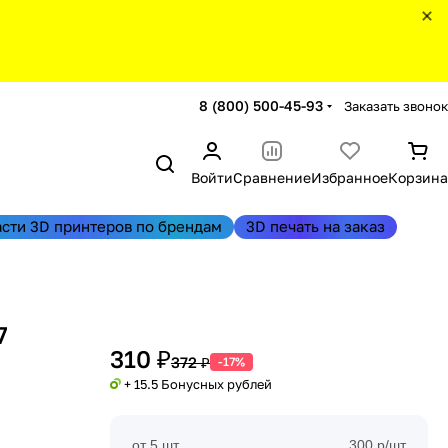
8 (800) 500-45-93
Заказать звонок
Войти
Сравнение
Избранное
Корзина
асти 3D принтеров по брендам
3D печать на заказ
7
310 ₽
372 ₽
-17%
+ 15.5 Бонусных рублей
от 5 шт
300 р/шт