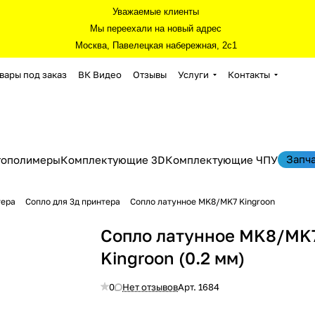
Уважаемые клиенты
Мы переехали на новый адрес
Москва, Павелецкая набережная, 2с1
вары под заказ
ВК Видео
Отзывы
Услуги
Контакты
Запч
тополимеры
Комплектующие 3D
Комплектующие ЧПУ
тера
Сопло для 3д принтера
Сопло латунное MK8/MK7 Kingroon
Сопло латунное MK8/MK
Kingroon (0.2 мм)
0
Нет отзывов
Арт.
1684