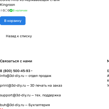
Kingroon
0
0
В наличии
В корзину
Назад к списку
Связаться с нами
8 (800) 500-45-93
info@3d-diy.ru
— отдел продаж
К
print@3d-diy.ru
— 3D печать на заказ
У
support@3d-diy.ru
— тех. поддержка
buh@3d-diy.ru
— Бухгалтерия