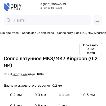
8 (800) 500-45-93
пн-пт 09:00—18:00
 3D принтера
Сопло для 3д принтера
Сопло латунное MK8/MK7 Kingroon
Показать
еще
фото
Сопло латунное MK8/MK7 Kingroon (0.2
мм)
0
Нет отзывов
Арт.
1684
Диаметр выходного отверстия :
0.2 мм
0.2 мм
0.3 мм
0.4 мм
0.5 мм
0.6 мм
0.8 мм
1 мм