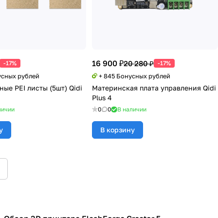
16 900 ₽
20 280 ₽
-17%
-17%
усных рублей
+ 845 Бонусных рублей
ые PEI листы (5шт) Qidi
Материнская плата управления Qidi
Plus 4
личии
0
0
В наличии
у
В корзину