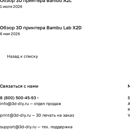
Обзор 3D принтера Bambu A2L
3D принтеры
1 июля 2026
Обзор 3D принтера Bambu Lab X2D
3D принтеры
6 мая 2026
Назад к списку
Связаться с нами
8 (800) 500-45-93
info@3d-diy.ru
— отдел продаж
К
print@3d-diy.ru
— 3D печать на заказ
У
support@3d-diy.ru
— тех. поддержка