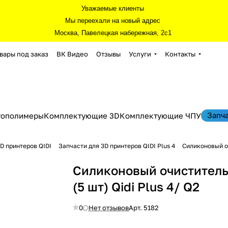
Уважаемые клиенты
Мы переехали на новый адрес
Москва, Павелецкая набережная, 2с1
вары под заказ
ВК Видео
Отзывы
Услуги
Контакты
Запч
тополимеры
Комплектующие 3D
Комплектующие ЧПУ
D принтеров QIDI
Запчасти для 3D принтеров QIDI Plus 4
Силиконовый оч
Силиконовый очиститель
(5 шт) Qidi Plus 4/ Q2
0
Нет отзывов
Арт.
5182