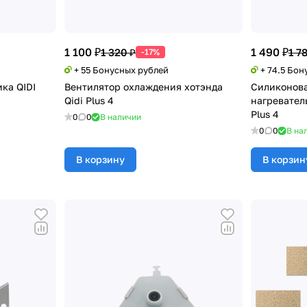
1 100 ₽
1 490 ₽
1 320 ₽
1 7
-17%
+ 55 Бонусных рублей
+ 74.5 Бон
ка QIDI
Вентилятор охлаждения хотэнда
Силиконова
Qidi Plus 4
нагреватель
Plus 4
0
0
В наличии
0
0
В на
В корзину
В корзин