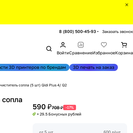
8 (800) 500-45-93
Заказать звонок
Войти
Сравнение
Избранное
Корзина
асти 3D принтеров по брендам
3D печать на заказ
иститель сопла (5 шт) Qidi Plus 4/ Q2
 сопла
590 ₽
708 ₽
-17%
+ 29.5 Бонусных рублей
от 5 шт
600 р/шт