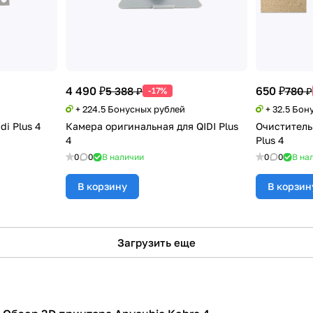
4 490 ₽
650 ₽
5 388 ₽
780 ₽
-17%
+ 224.5 Бонусных рублей
+ 32.5 Бон
di Plus 4
Камера оригинальная для QIDI Plus
Очистительн
4
Plus 4
0
0
В наличии
0
0
В на
В корзину
В корзин
Загрузить еще