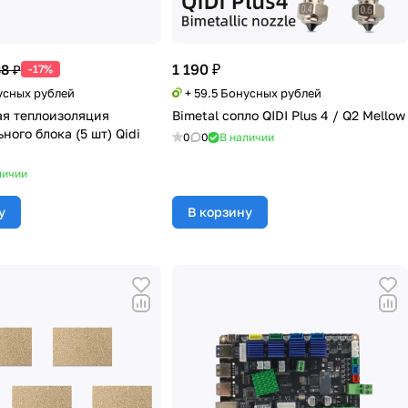
1 190 ₽
88 ₽
-17%
усных рублей
+ 59.5 Бонусных рублей
я теплоизоляция
Bimetal сопло QIDI Plus 4 / Q2 Mellow
ного блока (5 шт) Qidi
0
0
В наличии
личии
у
В корзину