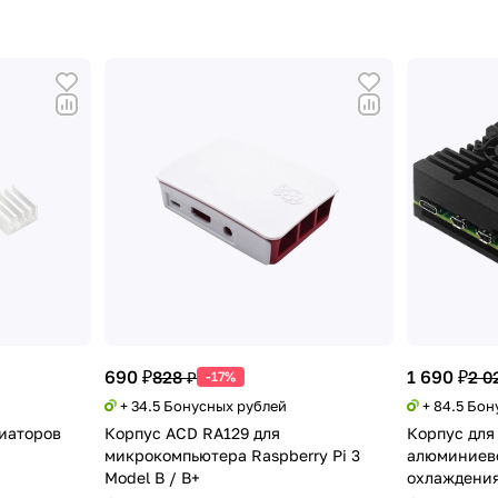
690 ₽
1 690 ₽
828 ₽
2 0
-17%
+ 34.5 Бонусных рублей
+ 84.5 Бо
иаторов
Корпус ACD RA129 для
Корпус для 
микрокомпьютера Raspberry Pi 3
алюминиево
Model B / B+
охлаждени