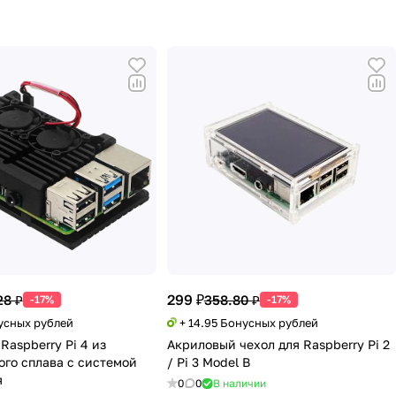
299 ₽
28 ₽
358.80 ₽
-17%
-17%
нусных рублей
+ 14.95 Бонусных рублей
Raspberry Pi 4 из
Акриловый чехол для Raspberry Pi 2
го сплава с системой
/ Pi 3 Model B
я
0
0
В наличии