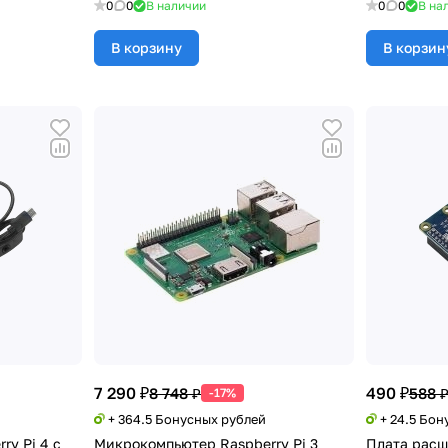
0
0
В наличии
0
0
В на
В корзину
В корзин
7 290 ₽
490 ₽
8 748 ₽
588 
-17%
+ 364.5 Бонусных рублей
+ 24.5 Бон
ry Pi 4 с
Микрокомпьютер Raspberry Pi 3
Плата расш