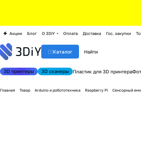
Акции
Блог
О 3DiY
Оплата
Доставка
Гос. закупки
То
Каталог
3D принтеры
3D сканеры
Пластик для 3D принтера
Фо
Главная
Товар
Arduino и робототехника
Raspberry Pi
Сенсорный емко