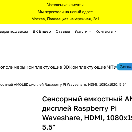
Уважаемые клиенты
Мы переехали на новый адрес
Москва, Павелецкая набережная, 2с1
вары под заказ
ВК Видео
Отзывы
Услуги
Контакты
Запч
тополимеры
Комплектующие 3D
Комплектующие ЧПУ
стный AMOLED дисплей Raspberry Pi Waveshare, HDMI, 1080x1920, 5.5"
Сенсорный емкостный 
дисплей Raspberry Pi
Waveshare, HDMI, 1080x1
5.5"