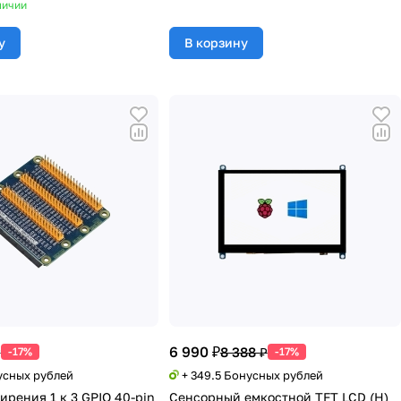
личии
у
В корзину
6 990 ₽
₽
8 388 ₽
-17%
-17%
усных рублей
+ 349.5 Бонусных рублей
ирения 1 к 3 GPIO 40-pin
Сенсорный емкостной TFT LCD (H)