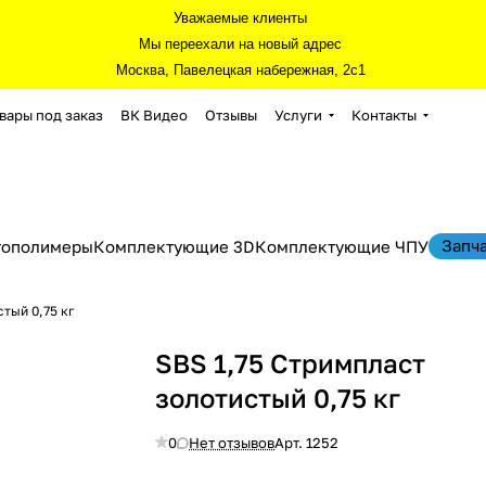
Уважаемые клиенты
Мы переехали на новый адрес
Москва, Павелецкая набережная, 2с1
вары под заказ
ВК Видео
Отзывы
Услуги
Контакты
Запч
тополимеры
Комплектующие 3D
Комплектующие ЧПУ
тый 0,75 кг
SBS 1,75 Стримпласт
золотистый 0,75 кг
0
Нет отзывов
Арт.
1252