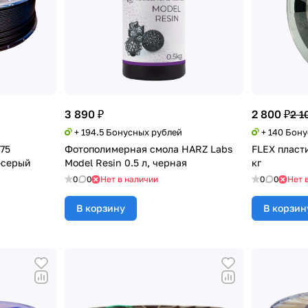
3 890 ₽
2 800 ₽
2 1
+ 194.5 Бонусных рублей
+ 140 Бон
,75
Фотополимерная смола HARZ Labs
FLEX пласти
-серый
Model Resin 0.5 л, черная
кг
0
0
Нет в наличии
0
0
Нет 
В корзину
В корзин