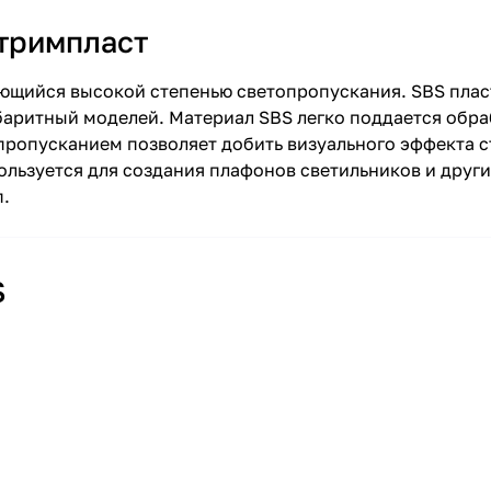
тримпласт
ющийся высокой степенью светопропускания. SBS пласт
баритный моделей. Материал SBS легко поддается обра
опропусканием позволяет добить визуального эффекта с
льзуется для создания плафонов светильников и друг
п.
S