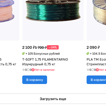
2 100 ₽
2 090 ₽
1 700 ₽
--24%
+ 105 Бонусных рублей
+ 104.5 Бо
5
T-SOFT 1,75 FILAMENTARNO
PLA TM Ecof
ть 0,75 кг
Изумрудный 0,75 кг
Стримпласт
0
0
Нет в наличии
0
0
Нет 
В корзину
В корзин
Загрузить еще