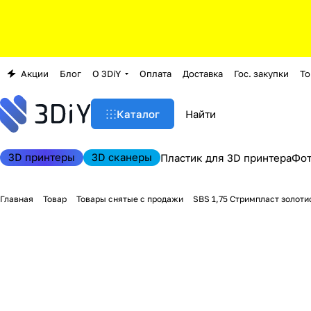
Акции
Блог
О 3DiY
Оплата
Доставка
Гос. закупки
То
Каталог
3D принтеры
3D сканеры
Пластик для 3D принтера
Фо
Главная
Товар
Товары снятые с продажи
SBS 1,75 Стримпласт золотис