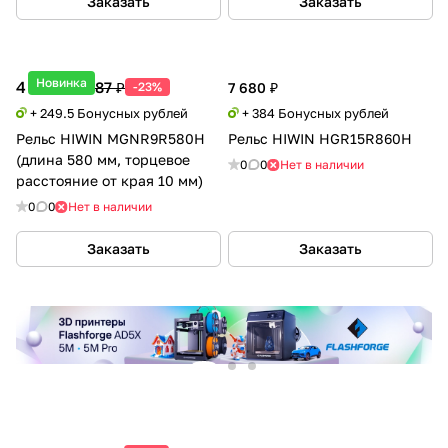
Заказать
Заказать
Новинка
4 990 ₽
6 487 ₽
-23%
7 680 ₽
+ 249.5 Бонусных рублей
+ 384 Бонусных рублей
Рельс HIWIN MGNR9R580H
Рельс HIWIN HGR15R860H
(длина 580 мм, торцевое
0
0
Нет в наличии
расстояние от края 10 мм)
0
0
Нет в наличии
Заказать
Заказать