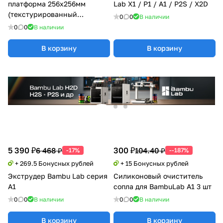
платформа 256x256мм
Lab X1 / P1 / A1 / P2S / X2D
(текстурированный
0
0
В наличии
PEI+гладкий PEI) Bambu Lab
0
0
В наличии
X1/P1/A1 Series
В корзину
В корзину
5 390 ₽
300 ₽
6 468 ₽
104.40 ₽
-17%
--187%
+ 269.5 Бонусных рублей
+ 15 Бонусных рублей
Экструдер Bambu Lab серия
Силиконовый очиститель
A1
сопла для BambuLab A1 3 шт
0
0
В наличии
0
0
В наличии
В корзину
В корзину