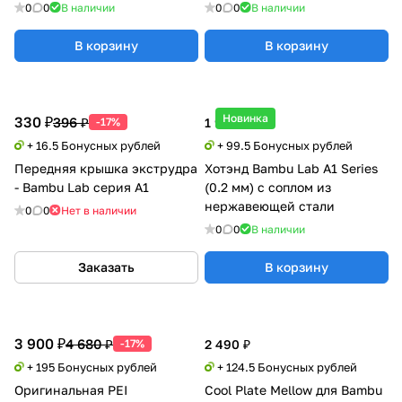
текстурированный PEI)
FAP016-N
0
0
В наличии
0
0
В наличии
Bambu Lab X1/P1/A1 Series
В корзину
В корзину
Новинка
330 ₽
396 ₽
-17%
1 990 ₽
+ 16.5 Бонусных рублей
+ 99.5 Бонусных рублей
Передняя крышка экструдра
Хотэнд Bambu Lab A1 Series
- Bambu Lab серия A1
(0.2 мм) с соплом из
нержавеющей стали
0
0
Нет в наличии
0
0
В наличии
Заказать
В корзину
3 900 ₽
4 680 ₽
-17%
2 490 ₽
+ 195 Бонусных рублей
+ 124.5 Бонусных рублей
Оригинальная PEI
Cool Plate Mellow для Bambu