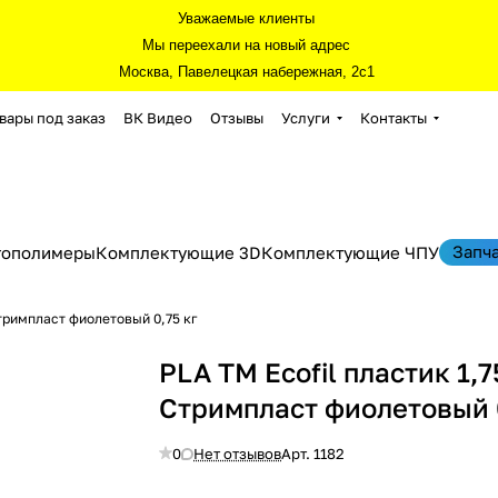
Уважаемые клиенты
Мы переехали на новый адрес
Москва, Павелецкая набережная, 2с1
вары под заказ
ВК Видео
Отзывы
Услуги
Контакты
Запч
тополимеры
Комплектующие 3D
Комплектующие ЧПУ
Стримпласт фиолетовый 0,75 кг
PLA TM Ecofil пластик 1,7
Стримпласт фиолетовый 0
0
Нет отзывов
Арт.
1182