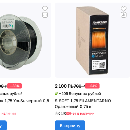
2 100 ₽
00 ₽
1 700 ₽
--33%
--24%
усных рублей
+ 105 Бонусных рублей
к 1,75 YouSu черный 0,5
S-SOFT 1,75 FILAMENTARNO
Оранжевый 0,75 кг
в наличии
0
0
Нет в наличии
у
В корзину