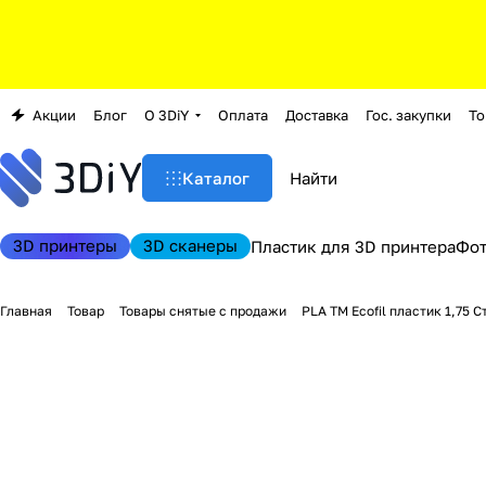
Акции
Блог
О 3DiY
Оплата
Доставка
Гос. закупки
То
Каталог
3D принтеры
3D сканеры
Пластик для 3D принтера
Фо
Главная
Товар
Товары снятые с продажи
PLA TM Ecofil пластик 1,75 