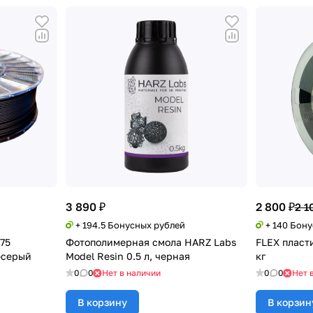
3 890 ₽
2 800 ₽
2 1
+ 194.5 Бонусных рублей
+ 140 Бон
,75
Фотополимерная смола HARZ Labs
FLEX пласти
-серый
Model Resin 0.5 л, черная
кг
0
0
Нет в наличии
0
0
Нет 
В корзину
В корзин