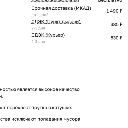
Срочная доставка (МКАД)
1 490 ₽
до 1 дней
СДЭК (Пункт выдачи)
385 ₽
2-3 дня
СДЭК (Курьер)
530 ₽
2-3 дня
ностью является высокое качество
и.
ет перехлест прутка в катушке.
дства исключают попадания мусора