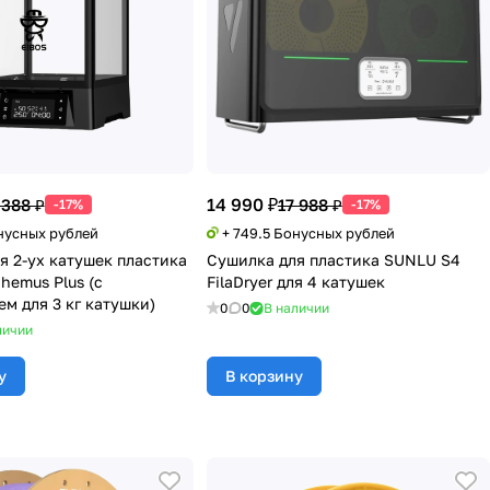
14 990 ₽
 388 ₽
17 988 ₽
-17%
-17%
онусных рублей
+ 749.5 Бонусных рублей
я 2-ух катушек пластика
Сушилка для пластика SUNLU S4
hemus Plus (с
FilaDryer для 4 катушек
м для 3 кг катушки)
0
0
В наличии
личии
у
В корзину