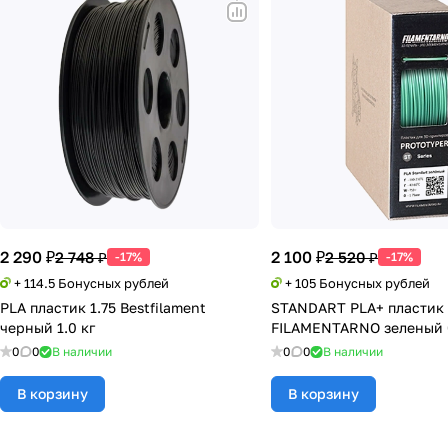
2 290 ₽
2 100 ₽
2 748 ₽
2 520 ₽
-17%
-17%
+ 114.5 Бонусных рублей
+ 105 Бонусных рублей
PLA пластик 1.75 Bestfilament
STANDART PLA+ пластик 
черный 1.0 кг
FILAMENTARNO зеленый 0
0
0
В наличии
0
0
В наличии
В корзину
В корзину