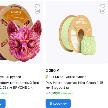
2 290 ₽
нусных рублей
+ 114.5 Бонусных рублей
ainbow трехцветный Red
PLA Matte пластик Mint Green 1.75
 1.75 мм ERYONE 1 кг
мм Elegoo 1 кг
личии
0
0
В наличии
у
В корзину