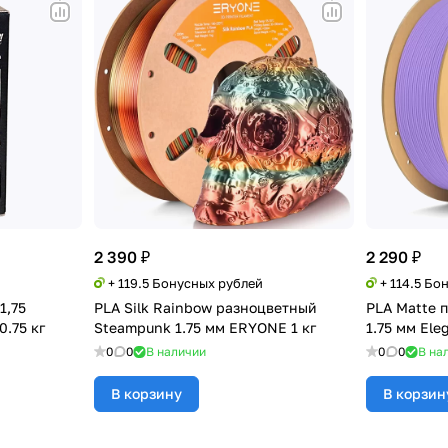
2 390 ₽
2 290 ₽
+ 119.5 Бонусных рублей
+ 114.5 Бо
1,75
PLA Silk Rainbow разноцветный
PLA Matte п
.75 кг
Steampunk 1.75 мм ERYONE 1 кг
1.75 мм Eleg
0
0
В наличии
0
0
В на
В корзину
В корзин