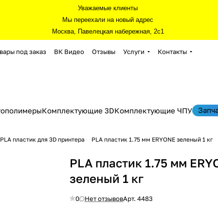
Уважаемые клиенты
Мы переехали на новый адрес
Москва, Павелецкая набережная, 2с1
вары под заказ
ВК Видео
Отзывы
Услуги
Контакты
Запч
тополимеры
Комплектующие 3D
Комплектующие ЧПУ
PLA пластик для 3D принтера
PLA пластик 1.75 мм ERYONE зеленый 1 кг
PLA пластик 1.75 мм ER
зеленый 1 кг
0
Нет отзывов
Арт.
4483