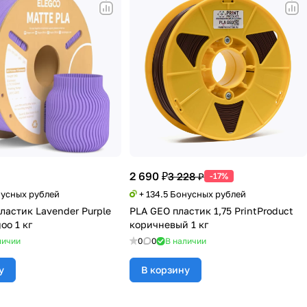
2 690 ₽
3 228 ₽
-17%
нусных рублей
+ 134.5 Бонусных рублей
ластик Lavender Purple
PLA GEO пластик 1,75 PrintProduct
oo 1 кг
коричневый 1 кг
личии
0
0
В наличии
у
В корзину