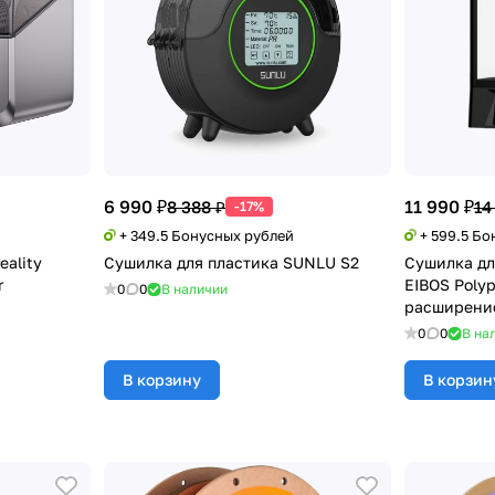
6 990 ₽
11 990 ₽
8 388 ₽
14
-17%
+ 349.5 Бонусных рублей
+ 599.5 Б
eality
Сушилка для пластика SUNLU S2
Сушилка дл
r
EIBOS Polyp
0
0
В наличии
расширение
0
0
В на
В корзину
В корзин