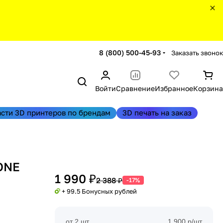
8 (800) 500-45-93
Заказать звонок
Войти
Сравнение
Избранное
Корзина
асти 3D принтеров по брендам
3D печать на заказ
YONE
1 990 ₽
2 388 ₽
-17%
+ 99.5 Бонусных рублей
от 2 шт
1 900 р/шт