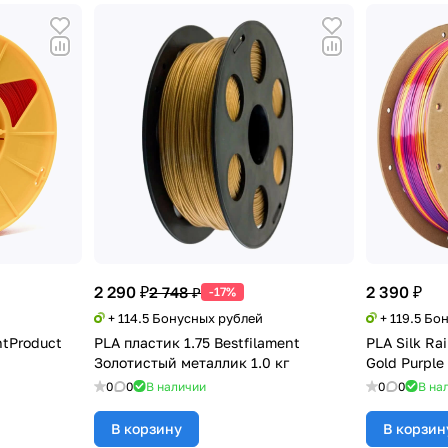
2 290 ₽
2 390 ₽
2 748 ₽
-17%
+ 114.5 Бонусных рублей
+ 119.5 Бо
ntProduct
PLA пластик 1.75 Bestfilament
PLA Silk R
Золотистый металлик 1.0 кг
Gold Purple
0
0
В наличии
0
0
В на
В корзину
В корзин