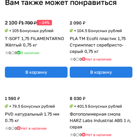
Вам также может понравиться
2 100 ₽
1 700 ₽
--24%
2 090 ₽
+ 105 Бонусных рублей
+ 104.5 Бонусных рублей
T-SOFT 1,75 FILAMENTARNO
PLA TM Ecofil пластик 1,75
Жёлтый 0,75 кг
Стримпласт серебристо-
серый 0,75 кг
0
0
В наличии
0
0
Нет в наличии
В корзину
В корзину
1 590 ₽
8 030 ₽
+ 79.5 Бонусных рублей
+ 401.5 Бонусных рублей
PVD натуральный 1.75 мм
Фотополимерная смола
0.75 кг
HARZ Labs Industrial ABS 1 л,
серая
0
0
Нет в наличии
0
0
Нет в наличии