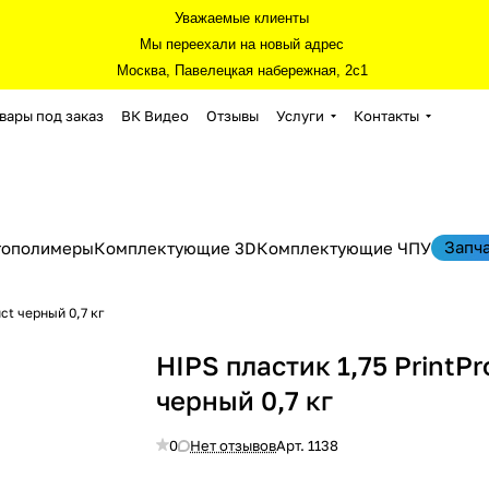
Уважаемые клиенты
Мы переехали на новый адрес
Москва, Павелецкая набережная, 2с1
вары под заказ
ВК Видео
Отзывы
Услуги
Контакты
Запч
тополимеры
Комплектующие 3D
Комплектующие ЧПУ
ct черный 0,7 кг
HIPS пластик 1,75 PrintPr
черный 0,7 кг
0
Нет отзывов
Арт.
1138