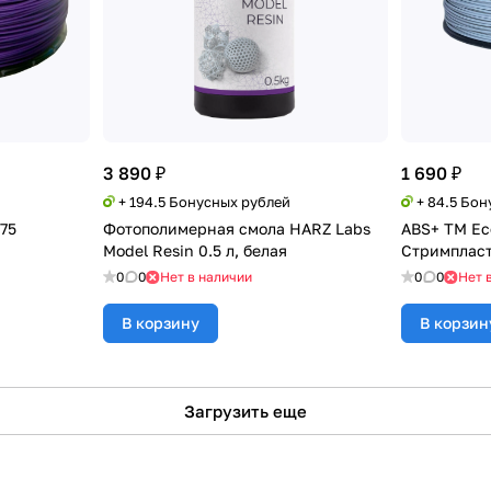
3 890 ₽
1 690 ₽
+ 194.5 Бонусных рублей
+ 84.5 Бо
,75
Фотополимерная смола HARZ Labs
ABS+ TM Eco
Model Resin 0.5 л, белая
Стримпласт
0
0
Нет в наличии
0
0
Нет 
В корзину
В корзин
Загрузить еще