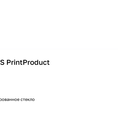
S PrintProduct
ированное стекло