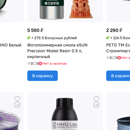
5 590 ₽
2 290 ₽
+ 279.5 Бонусных рублей
+ 114.5 Бо
ARNO Белый
Фотополимерная смола eSUN
PETG TM Eco
Precision Model Resin 0.5 л,
Стримпласт
кирпичный
0
0
Нет 
0
0
Нет в наличии
В корзину
В корзин