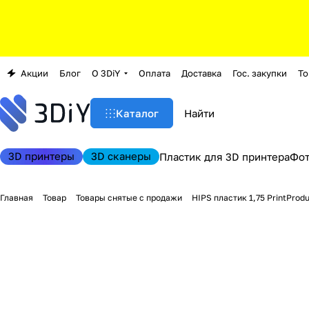
Акции
Блог
О 3DiY
Оплата
Доставка
Гос. закупки
То
Каталог
3D принтеры
3D сканеры
Пластик для 3D принтера
Фо
Главная
Товар
Товары снятые с продажи
HIPS пластик 1,75 PrintProdu