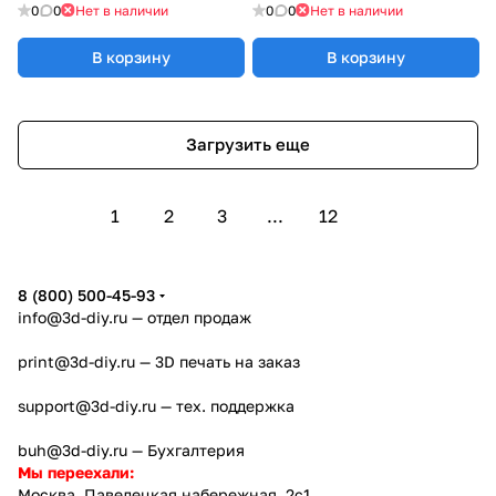
0
0
Нет в наличии
0
0
Нет в наличии
В корзину
В корзину
Загрузить еще
1
2
3
...
12
8 (800) 500-45-93
info@3d-diy.ru
— отдел продаж
print@3d-diy.ru
— 3D печать на заказ
support@3d-diy.ru
— тех. поддержка
buh@3d-diy.ru
— Бухгалтерия
Мы переехали:
Москва, Павелецкая набережная, 2с1