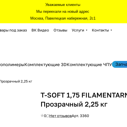
Уважаемые клиенты
Мы переехали на новый адрес
Москва, Павелецкая набережная, 2с1
вары под заказ
ВК Видео
Отзывы
Услуги
Контакты
Запч
тополимеры
Комплектующие 3D
Комплектующие ЧПУ
Прозрачный 2,25 кг
T-SOFT 1,75 FILAMENTAR
Прозрачный 2,25 кг
0
Нет отзывов
Арт.
3360