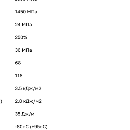
1450 МПа
24 МПа
250%
36 МПа
68
118
3.5 кДж/м2
0°C)
2.8 кДж/м2
)
35 Дж/м
-80oC (+95oC)