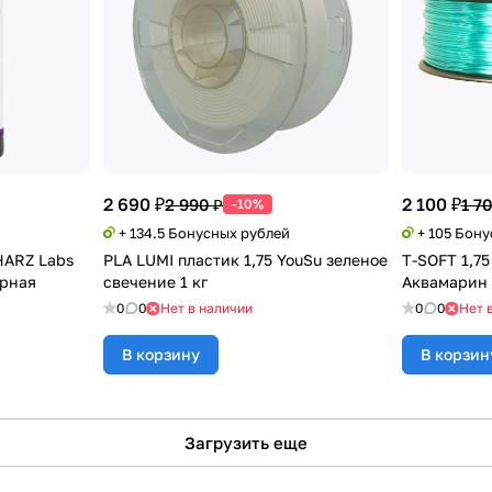
2 690 ₽
2 100 ₽
2 990 ₽
1 7
-10%
+ 134.5 Бонусных рублей
+ 105 Бон
HARZ Labs
PLA LUMI пластик 1,75 YouSu зеленое
T-SOFT 1,7
черная
свечение 1 кг
Аквамарин 
0
0
Нет в наличии
0
0
Нет 
В корзину
В корзин
Загрузить еще