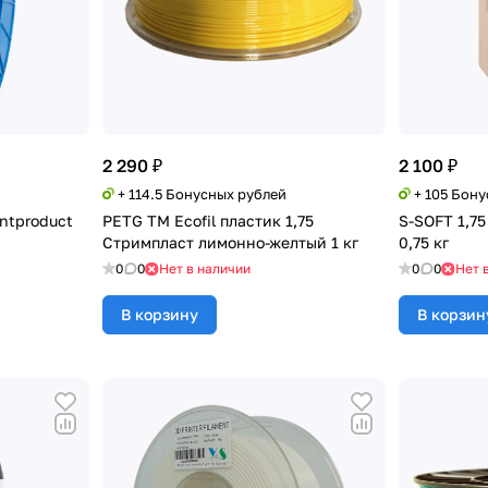
2 290 ₽
2 100 ₽
+ 114.5 Бонусных рублей
+ 105 Бон
intproduct
PETG TM Ecofil пластик 1,75
S-SOFT 1,7
Стримпласт лимонно-желтый 1 кг
0,75 кг
0
0
Нет в наличии
0
0
Нет 
В корзину
В корзин