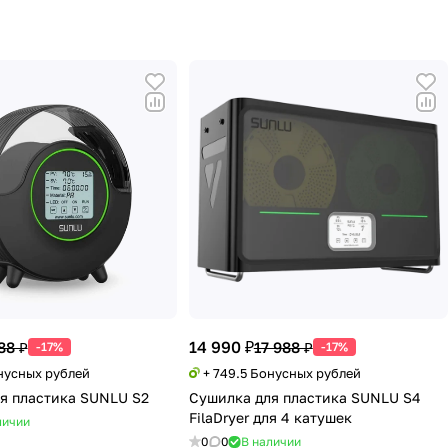
14 990 ₽
88 ₽
17 988 ₽
-17%
-17%
онусных рублей
+ 749.5 Бонусных рублей
я пластика SUNLU S2
Сушилка для пластика SUNLU S4
FilaDryer для 4 катушек
личии
0
0
В наличии