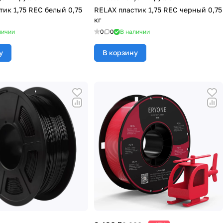
ик 1,75 REC белый 0,75
RELAX пластик 1,75 REC черный 0,75
кг
личии
0
0
В наличии
у
В корзину