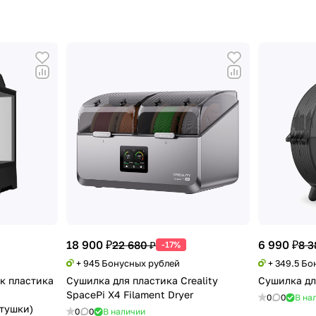
18 900 ₽
6 990 ₽
22 680 ₽
8 3
-17%
+ 945 Бонусных рублей
+ 349.5 Б
к пластика
Сушилка для пластика Creality
Сушилка дл
SpacePi X4 Filament Dryer
0
0
В на
атушки)
0
0
В наличии