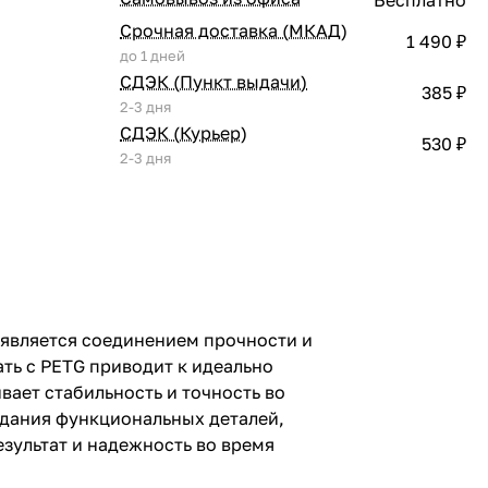
Срочная доставка (МКАД)
1 490 ₽
до 1 дней
СДЭК (Пункт выдачи)
385 ₽
2-3 дня
СДЭК (Курьер)
530 ₽
2-3 дня
 является соединением прочности и
ть с PETG приводит к идеально
вает стабильность и точность во
здания функциональных деталей,
езультат и надежность во время