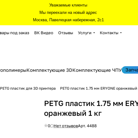
Уважаемые клиенты
Мы переехали на новый адрес
Москва, Павелецкая набережная, 2с1
вары под заказ
ВК Видео
Отзывы
Услуги
Контакты
Запч
тополимеры
Комплектующие 3D
Комплектующие ЧПУ
PETG пластик для 3D принтера
PETG пластик 1.75 мм ERYONE оранжевый 
PETG пластик 1.75 мм E
оранжевый 1 кг
0
Нет отзывов
Арт.
4488