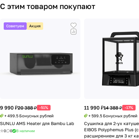
С этим товаром покупают
Советуем
Акция
9 990 ₽
11 990 ₽
20 388 ₽
14 388 ₽
-51%
-17%
+ 499.5 Бонусных рублей
+ 599.5 Бонусных рублей
SUNLU AMS Heater для Bambu Lab
Сушилка для 2-ух катуше
EIBOS Polyphemus Plus (с
0
0
В наличии
расширением для 3 кг к