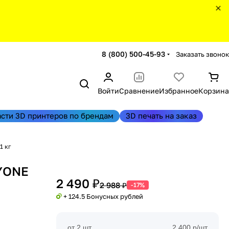
8 (800) 500-45-93
Заказать звонок
Войти
Сравнение
Избранное
Корзина
асти 3D принтеров по брендам
3D печать на заказ
1 кг
RYONE
2 490 ₽
2 988 ₽
-17%
+ 124.5 Бонусных рублей
от 2 шт
2 400 р/шт