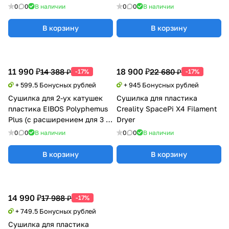
0
0
В наличии
0
0
В наличии
В корзину
В корзину
11 990 ₽
18 900 ₽
14 388 ₽
22 680 ₽
-17%
-17%
+ 599.5 Бонусных рублей
+ 945 Бонусных рублей
Сушилка для 2-ух катушек
Сушилка для пластика
пластика EIBOS Polyphemus
Creality SpacePi X4 Filament
Plus (с расширением для 3 кг
Dryer
катушки)
0
0
В наличии
0
0
В наличии
В корзину
В корзину
14 990 ₽
17 988 ₽
-17%
+ 749.5 Бонусных рублей
Сушилка для пластика