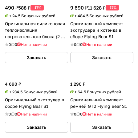
490 ₽
9 690 ₽
588 ₽
11 628 ₽
-17%
-17%
+ 24.5 Бонусных рублей
+ 484.5 Бонусных рублей
Оригинальная силиконовая
Оригинальный комплект
теплоизоляция
экструдера и хотэнда в
нагревательного блока (2 шт)
сборе Flying Bear S1
Flying Bear Reborn 3/ S1
0
0
Нет в наличии
0
0
Нет в наличии
Заказать
Заказать
4 690 ₽
1 290 ₽
+ 234.5 Бонусных рублей
+ 64.5 Бонусных рублей
Оригинальный экструдер в
Оригинальный комплект
сборе Flying Bear S1
ремней GT2 Flying Bear S1
0
0
Нет в наличии
0
0
Нет в наличии
Заказать
Заказать