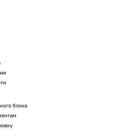
а
в
нии
ати
ного блока
ментам
новку