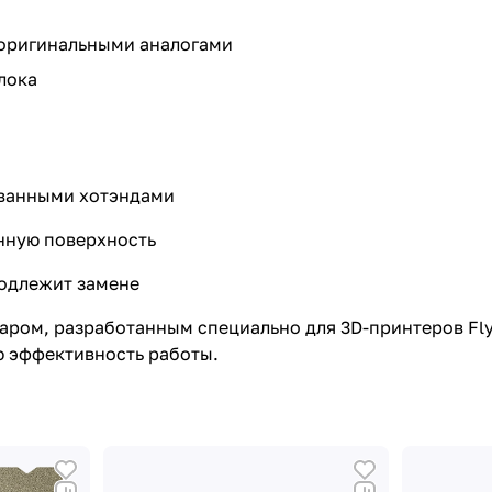
еоригинальными аналогами
лока
ованными хотэндами
нную поверхность
одлежит замене
ром, разработанным специально для 3D-принтеров Flyin
ю эффективность работы.