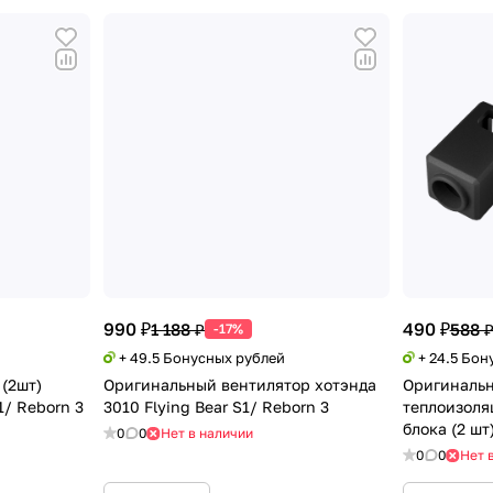
990 ₽
490 ₽
1 188 ₽
588 
-17%
+ 49.5 Бонусных рублей
+ 24.5 Бон
(2шт)
Оригинальный вентилятор хотэнда
Оригинальн
1/ Reborn 3
3010 Flying Bear S1/ Reborn 3
теплоизоля
блока (2 шт
0
0
Нет в наличии
0
0
Нет 