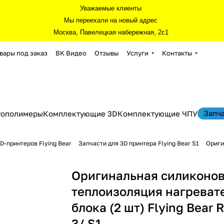
Уважаемые клиенты
Мы переехали на новый адрес
Москва, Павелецкая набережная, 2с1
вары под заказ
ВК Видео
Отзывы
Услуги
Контакты
Запч
тополимеры
Комплектующие 3D
Комплектующие ЧПУ
D-принтеров Flying Bear
Запчасти для 3D принтера Flying Bear S1
Ориги
Оригинальная силиконо
теплоизоляция нагреват
блока (2 шт) Flying Bear 
3/ S1