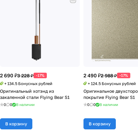
2 690 ₽
2 490 ₽
3 228 ₽
2 988 ₽
-17%
-17%
+ 134.5 Бонусных рублей
+ 124.5 Бонусных рублей
Оригинальный хотэнд из
Оригинальное двухсторо
закаленной стали Flying Bear S1
покрытие Flying Bear S1
0
0
В наличии
0
0
В наличии
В корзину
В корзину