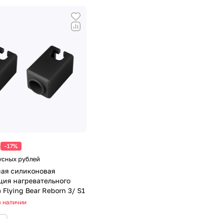
₽
-17%
усных рублей
ая силиконовая
ция нагревательного
) Flying Bear Reborn 3/ S1
в наличии