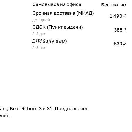
Самовывоз из офиса
Бесплатно
Срочная доставка (МКАД)
1 490 ₽
до 1 дней
СДЭК (Пункт выдачи)
385 ₽
2-3 дня
СДЭК (Курьер)
530 ₽
2-3 дня
ng Bear Reborn 3 и S1. Предназначен
ения.