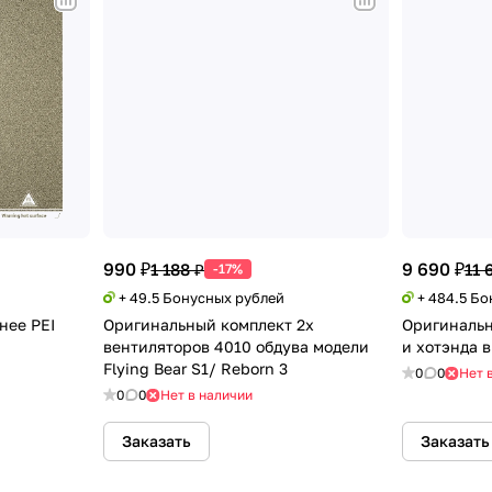
990 ₽
9 690 ₽
1 188 ₽
11 
-17%
+ 49.5 Бонусных рублей
+ 484.5 Б
нее PEI
Оригинальный комплект 2х
Оригинальн
вентиляторов 4010 обдува модели
и хотэнда в
Flying Bear S1/ Reborn 3
0
0
Нет 
0
0
Нет в наличии
Заказать
Заказать