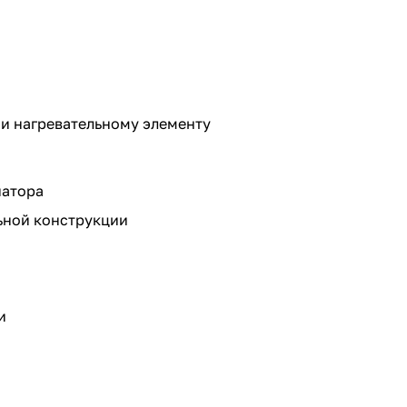
 и нагревательному элементу
иатора
ьной конструкции
и