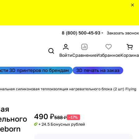
8 (800) 500-45-93
Заказать звонок
Войти
Сравнение
Избранное
Корзина
асти 3D принтеров по брендам
3D печать на заказ
нальная силиконовая теплоизоляция нагревательного блока (2 шт) Flying
вая
490 ₽
ельного
588 ₽
-17%
+ 24.5 Бонусных рублей
Reborn