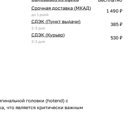
Срочная доставка (МКАД)
1 490 ₽
до 1 дней
СДЭК (Пункт выдачи)
385 ₽
2-3 дня
СДЭК (Курьер)
530 ₽
2-3 дня
игинальной головки (hotend) с
а, что является критически важным