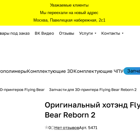
Уважаемые клиенты
Мы переехали на новый адрес
Москва, Павелецкая набережная, 2с1
вары под заказ
ВК Видео
Отзывы
Услуги
Контакты
Запч
тополимеры
Комплектующие 3D
Комплектующие ЧПУ
D-принтеров Flying Bear
Запчасти для 3D-принтера Flying Bear Reborn 2
Оригинальный хотэнд Fly
Bear Reborn 2
0
Нет отзывов
Арт.
5471