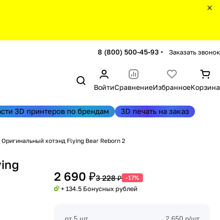
8 (800) 500-45-93
Заказать звонок
Войти
Сравнение
Избранное
Корзина
асти 3D принтеров по брендам
3D печать на заказ
Оригинальный хотэнд Flying Bear Reborn 2
ing
2 690 ₽
3 228 ₽
-17%
+ 134.5 Бонусных рублей
от 5 шт
2 650 р/шт