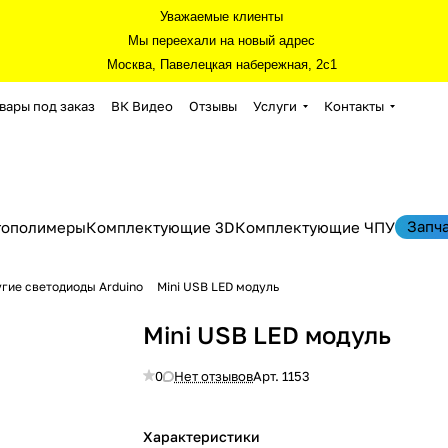
Уважаемые клиенты
Мы переехали на новый адрес
Москва, Павелецкая набережная, 2с1
вары под заказ
ВК Видео
Отзывы
Услуги
Контакты
Запч
тополимеры
Комплектующие 3D
Комплектующие ЧПУ
гие светодиоды Arduino
Mini USB LED модуль
Mini USB LED модуль
0
Нет отзывов
Арт.
1153
Характеристики