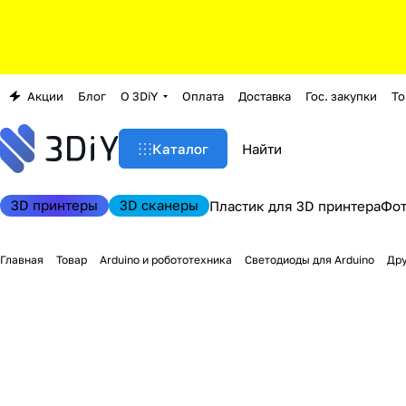
Акции
Блог
О 3DiY
Оплата
Доставка
Гос. закупки
То
Каталог
3D принтеры
3D сканеры
Пластик для 3D принтера
Фо
Главная
Товар
Arduino и робототехника
Светодиоды для Arduino
Дру