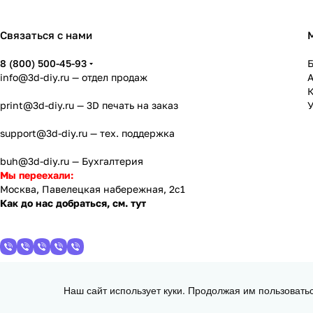
Связаться с нами
8 (800) 500-45-93
info@3d-diy.ru
— отдел продаж
К
print@3d-diy.ru
— 3D печать на заказ
У
support@3d-diy.ru
— тех. поддержка
buh@3d-diy.ru
— Бухгалтерия
Мы переехали:
Москва, Павелецкая набережная, 2с1
Как до нас добраться, см. тут
Наш сайт использует куки. Продолжая им пользовать
2013 - 2026 © 3DiY (Тридиай) - интернет-магазин комплектующих для
d = 1