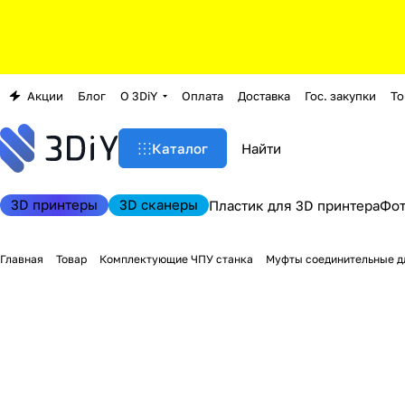
Акции
Блог
О 3DiY
Оплата
Доставка
Гос. закупки
То
Каталог
3D принтеры
3D сканеры
Пластик для 3D принтера
Фо
Главная
Товар
Комплектующие ЧПУ станка
Муфты соединительные дл