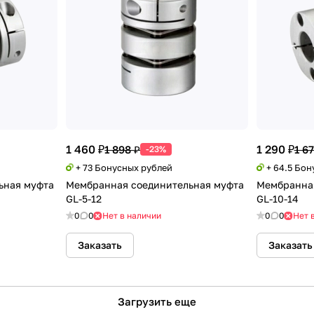
1 460 ₽
1 290 ₽
1 898 ₽
1 67
-23%
+ 73 Бонусных рублей
+ 64.5 Бо
ьная муфта
Мембранная соединительная муфта
Мембранная
GL-5-12
GL-10-14
0
0
Нет в наличии
0
0
Нет 
Заказать
Заказать
Загрузить еще