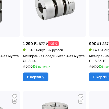
1 290 ₽
990 ₽
1 677 ₽
1 287
-23%
+ 64.5 Бонусных рублей
+ 49.5 Бо
ьная муфта
Мембранная соединительная муфта
Мембранная
GL-8-14
GL-6.35-12
0
0
В наличии
0
0
В на
В корзину
В корзин