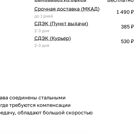
Срочная доставка (МКАД)
1 490 ₽
до 1 дней
СДЭК (Пункт выдачи)
385 ₽
2-3 дня
СДЭК (Курьер)
530 ₽
2-3 дня
лава соединены стальными
 где требуются компенсации
редачу, обладают большой скоростью