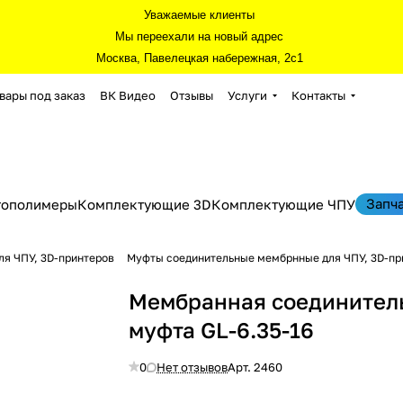
Уважаемые клиенты
Мы переехали на новый адрес
Москва, Павелецкая набережная, 2с1
вары под заказ
ВК Видео
Отзывы
Услуги
Контакты
Запч
тополимеры
Комплектующие 3D
Комплектующие ЧПУ
я ЧПУ, 3D-принтеров
Муфты соединительные мембрнные для ЧПУ, 3D-пр
Мембранная соединител
муфта GL-6.35-16
0
Нет отзывов
Арт.
2460