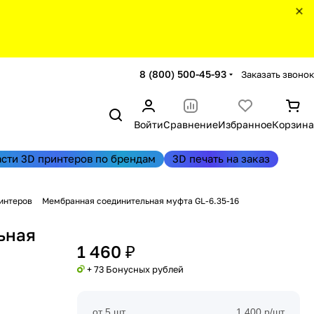
8 (800) 500-45-93
Заказать звонок
Войти
Сравнение
Избранное
Корзина
асти 3D принтеров по брендам
3D печать на заказ
интеров
Мембранная соединительная муфта GL-6.35-16
ьная
1 460 ₽
+ 73 Бонусных рублей
от 5 шт
1 400 р/шт