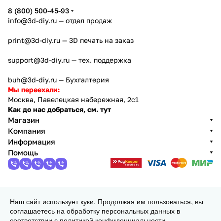
8 (800) 500-45-93
info@3d-diy.ru
— отдел продаж
print@3d-diy.ru
— 3D печать на заказ
support@3d-diy.ru
— тех. поддержка
buh@3d-diy.ru
— Бухгалтерия
Мы переехали:
Москва, Павелецкая набережная, 2с1
Как до нас добраться, см. тут
Магазин
Компания
Информация
Помощь
2013 - 2026 © 3DiY (Тридиай) - интернет-магазин
Наш сайт использует куки. Продолжая им пользоваться, вы
комплектующих для 3D принтеров, ЧПУ станков и
соглашаетесь на обработку персональных данных в
робототехники
соответствии с
политикой конфиденциальности
.
Конфиденциальность
Оферта