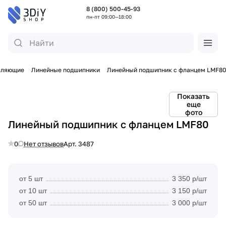
8 (800) 500-45-93
пн-пт 09:00—18:00
вляющие
Линейные подшипники
Линейный подшипник с фланцем LMF80
Показать
еще
фото
Линейный подшипник с фланцем LMF80
0
Нет отзывов
Арт.
3487
от 5 шт
3 350 р/шт
от 10 шт
3 150 р/шт
от 50 шт
3 000 р/шт