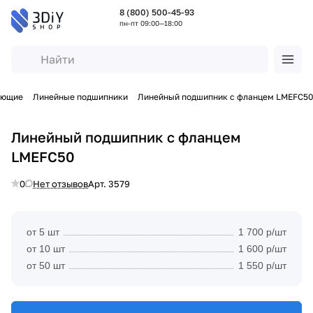
8 (800) 500-45-93
пн-пт 09:00—18:00
яющие
Линейные подшипники
Линейный подшипник с фланцем LMEFC50
Линейный подшипник с фланцем
LMEFC50
0
Нет отзывов
Арт.
3579
от 5 шт
1 700 р/шт
от 10 шт
1 600 р/шт
от 50 шт
1 550 р/шт