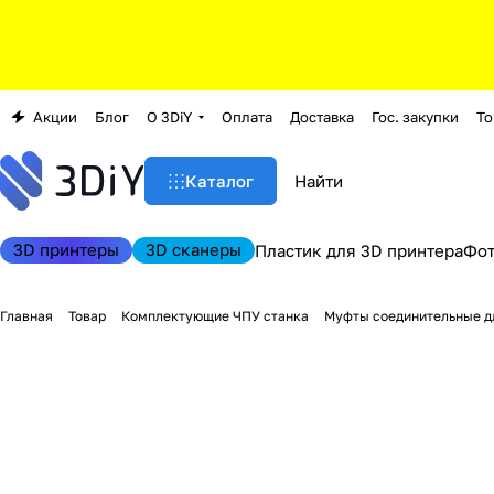
Акции
Блог
О 3DiY
Оплата
Доставка
Гос. закупки
То
Каталог
3D принтеры
3D сканеры
Пластик для 3D принтера
Фо
Главная
Товар
Комплектующие ЧПУ станка
Муфты соединительные дл