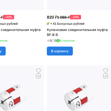
820 ₽
 ₽
1 066 ₽
-23%
-23%
сных рублей
+ 41 Бонусных рублей
 соединительная муфта
Кулачковая соединительная муфта
BF-8-8
личии
0
0
В наличии
у
В корзину