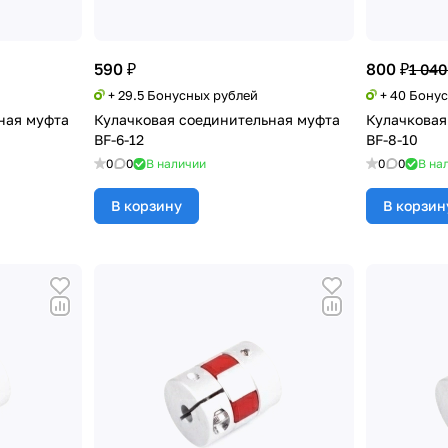
590 ₽
800 ₽
1 040
+ 29.5 Бонусных рублей
+ 40 Бону
ная муфта
Кулачковая соединительная муфта
Кулачковая
BF-6-12
BF-8-10
0
0
В наличии
0
0
В на
В корзину
В корзин