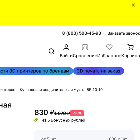
8 (800) 500-45-93
Заказать звонок
Войти
Сравнение
Избранное
Корзина
асти 3D принтеров по брендам
3D печать на заказ
ринтеров
Кулачковая соединительная муфта BF-10-10
ная
830 ₽
1 079 ₽
-23%
+ 41.5 Бонусных рублей
от 5 шт
800 р/шт