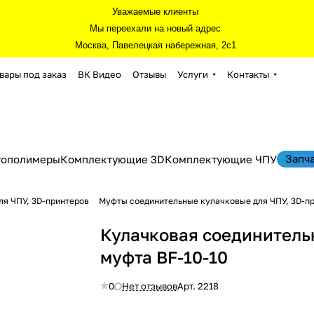
Уважаемые клиенты
Мы переехали на новый адрес
Москва, Павелецкая набережная, 2с1
вары под заказ
ВК Видео
Отзывы
Услуги
Контакты
Запч
тополимеры
Комплектующие 3D
Комплектующие ЧПУ
я ЧПУ, 3D-принтеров
Муфты соединительные кулачковые для ЧПУ, 3D-п
Кулачковая соединитель
муфта BF-10-10
0
Нет отзывов
Арт.
2218