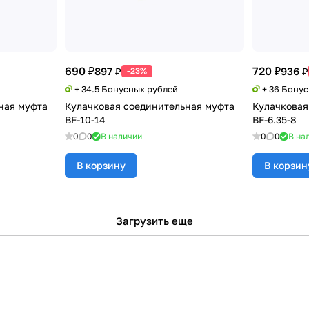
690 ₽
720 ₽
897 ₽
936 ₽
-23%
+ 34.5 Бонусных рублей
+ 36 Бону
ная муфта
Кулачковая соединительная муфта
Кулачковая
BF-10-14
BF-6.35-8
0
0
В наличии
0
0
В на
В корзину
В корзин
Загрузить еще