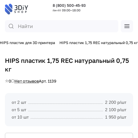
8 (800) 500-45-93
пн-пт 09:00—18:00
HIPS пластик для 3D принтера
HIPS пластик 1,75 REC натуральный 0,75 кг
HIPS пластик 1,75 REC натуральный 0,75
кг
0
Нет отзывов
Арт.
1139
от 2 шт
2 200 р/шт
от 5 шт
2 100 р/шт
от 10 шт
1 950 р/шт