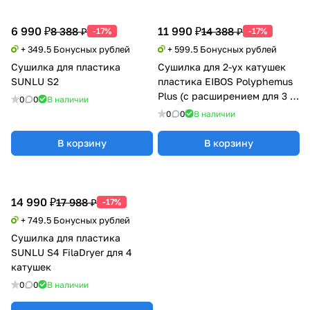
6 990 ₽
11 990 ₽
8 388 ₽
14 388 ₽
-17%
-17%
+ 349.5 Бонусных рублей
+ 599.5 Бонусных рублей
Сушилка для пластика
Сушилка для 2-ух катушек
SUNLU S2
пластика EIBOS Polyphemus
Plus (с расширением для 3 кг
0
0
В наличии
катушки)
0
0
В наличии
В корзину
В корзину
14 990 ₽
17 988 ₽
-17%
+ 749.5 Бонусных рублей
Сушилка для пластика
SUNLU S4 FilaDryer для 4
катушек
0
0
В наличии