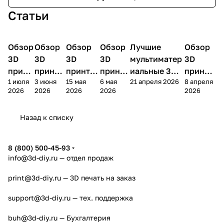
Статьи
Обзор
3D
Обзор
3D
Обзор
3D
Обзор
3D
Лучшие
Обзор
3D
3D принтеры
принтеры
принтеры
принтеры
принтеры
принтер
3D
3D
3D
3D
мультиматер
3D
принт
принте
принтер
принте
иальные 3D
принте
1 июля
3 июня
15 мая
6 мая
21 апреля 2026
8 апреля
ера
ра
а
ра
принтеры на
ра
2026
2026
2026
2026
2026
Bamb
Anycubi
FlashFo
Bambu
начало 2026
FlashF
u A2L
c Kobra
rge
Lab
года
orge
Назад к списку
4
Creator
X2D
AD5X
5
8 (800) 500-45-93
info@3d-diy.ru
— отдел продаж
print@3d-diy.ru
— 3D печать на заказ
support@3d-diy.ru
— тех. поддержка
buh@3d-diy.ru
— Бухгалтерия