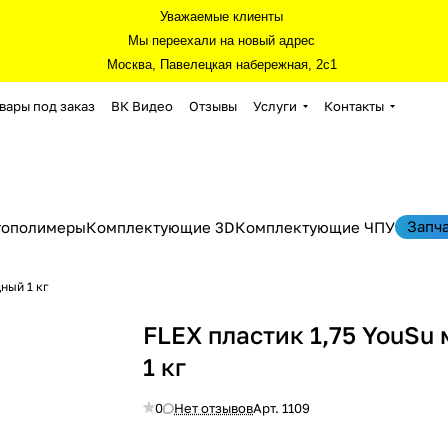
Уважаемые клиенты
Мы переехали на новый адрес
Москва, Павелецкая набережная, 2с1
вары под заказ
ВК Видео
Отзывы
Услуги
Контакты
Запч
тополимеры
Комплектующие 3D
Комплектующие ЧПУ
ный 1 кг
FLEX пластик 1,75 YouSu
1 кг
0
Нет отзывов
Арт.
1109