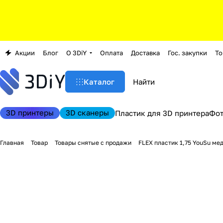
Акции
Блог
О 3DiY
Оплата
Доставка
Гос. закупки
То
Каталог
3D принтеры
3D сканеры
Пластик для 3D принтера
Фо
Главная
Товар
Товары снятые с продажи
FLEX пластик 1,75 YouSu мед