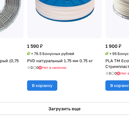
1 590 ₽
1 900 ₽
+ 79.5 Бонусных рублей
+ 95 Бону
рый (0,75
PVD натуральный 1.75 мм 0.75 кг
PLA TM Ecof
Стримпласт
0
0
Нет в наличии
0
0
Нет 
В корзину
В корзин
Загрузить еще