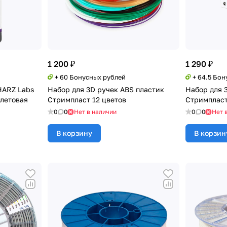
1 200 ₽
1 290 ₽
+ 60 Бонусных рублей
+ 64.5 Бо
HARZ Labs
Набор для 3D ручек ABS пластик
Набор для 
олетовая
Стримпласт 12 цветов
Стримпласт
0
0
Нет в наличии
0
0
Нет 
В корзину
В корзин