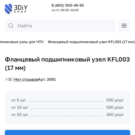
8 (800) 500-45-93
пн-пт 09:00—18:00
пниковые узлы для ЧПУ
Фланцевый подшипниковый узел KFL003 (17 мм)
Фланцевый подшипниковый узел KFL003
(17 мм)
0
Нет отзывов
Арт.
3991
от 5 шт
500 р/шт
от 10 шт
500 р/шт
от 50 шт
450 р/шт