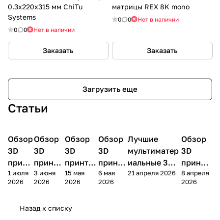
0.3x220x315 мм ChiTu
матрицы REX 8K mono
Systems
0
0
Нет в наличии
0
0
Нет в наличии
Заказать
Заказать
Загрузить еще
Статьи
Обзор
3D
Обзор
3D
Обзор
3D
Обзор
3D
Лучшие
Обзор
3D
3D принтеры
принтеры
принтеры
принтеры
принтеры
принтер
3D
3D
3D
3D
мультиматер
3D
принт
принте
принтер
принте
иальные 3D
принте
1 июля
3 июня
15 мая
6 мая
21 апреля 2026
8 апреля
ера
ра
а
ра
принтеры на
ра
2026
2026
2026
2026
2026
Bamb
Anycubi
FlashFo
Bambu
начало 2026
FlashF
u A2L
c Kobra
rge
Lab
года
orge
Назад к списку
4
Creator
X2D
AD5X