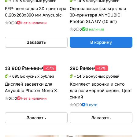
+ 119.5 Бонусных рублей
+ 14.5 Бонусных рублей
FEP-пленка для 3D принтера
Одноразовые фильтры для
0.20х263х390 мм Anycubic
3D-принтера ANYCUBIC
Photon SLA UV (10 шт)
0
0
Нет в наличии
0
0
В наличии
Заказать
В корзину
13 900 ₽
290 ₽
16 680 ₽
348 ₽
-17%
-17%
+ 695 Бонусных рублей
+ 14.5 Бонусных рублей
Дисплей засветки для
Комплект воронки и сито
Anycubic Photon Mono X
для полимерной смолы. Цвет
синий
0
0
Нет в наличии
0
0
В пути
Заказать
Заказать