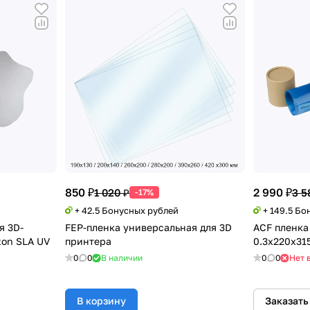
850 ₽
2 990 ₽
1 020 ₽
3 5
-17%
+ 42.5 Бонусных рублей
+ 149.5 Бо
я 3D-
FEP-пленка универсальная для 3D
ACF пленка
on SLA UV
принтера
0.3x220x31
0
0
В наличии
0
0
Нет 
В корзину
Заказать