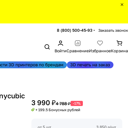
8 (800) 500-45-93
Заказать звонок
Войти
Сравнение
Избранное
Корзина
асти 3D принтеров по брендам
3D печать на заказ
nycubic
3 990 ₽
4 788 ₽
-17%
+ 199.5 Бонусных рублей
от 5 шт
3 850 р/шт