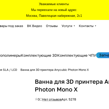
Уважаемые клиенты
Мы переехали на новый адрес
Москва, Павелецкая набережная, 2с1
вары под заказ
ВК Видео
Отзывы
Услуги
Контакты
Запч
тополимеры
Комплектующие 3D
Комплектующие ЧПУ
я SLA / LCD
Ванна для 3D принтера Anycubic Photon Mono X
Ванна для 3D принтера A
Photon Mono X
0
Нет отзывов
Арт.
5278