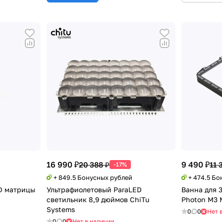
16 990 ₽
9 490 ₽
20 388 ₽
11 
-17%
+ 849.5 Бонусных рублей
+ 474.5 Б
D матрицы
Ультрафиолетовый ParaLED
Ванна для 
светильник 8,9 дюймов ChiTu
Photon M3 
Systems
0
0
Нет 
0
0
Нет в наличии