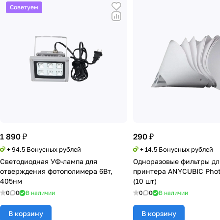
Советуем
1 890 ₽
290 ₽
+ 94.5 Бонусных рублей
+ 14.5 Бонусных рублей
Светодиодная УФ-лампа для
Одноразовые фильтры дл
отверждения фотополимера 6Вт,
принтера ANYCUBIC Phot
405нм
(10 шт)
0
0
В наличии
0
0
В наличии
В корзину
В корзину