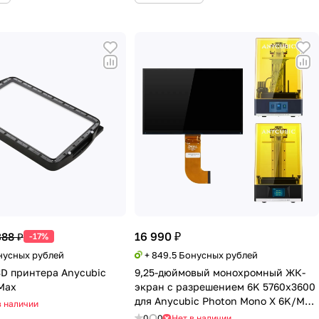
16 990 ₽
388 ₽
-17%
онусных рублей
+ 849.5 Бонусных рублей
3D принтера Anycubic
9,25-дюймовый монохромный ЖК-
Max
экран с разрешением 6K 5760x3600
для Anycubic Photon Mono X 6K/M3
в наличии
Plus
0
0
Нет в наличии