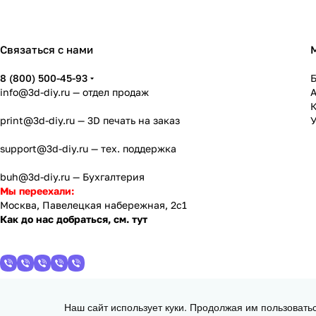
Связаться с нами
8 (800) 500-45-93
info@3d-diy.ru
— отдел продаж
К
print@3d-diy.ru
— 3D печать на заказ
У
support@3d-diy.ru
— тех. поддержка
buh@3d-diy.ru
— Бухгалтерия
Мы переехали:
Москва, Павелецкая набережная, 2с1
Как до нас добраться, см. тут
Наш сайт использует куки. Продолжая им пользовать
2013 - 2026 © 3DiY (Тридиай) - интернет-магазин комплектующих для